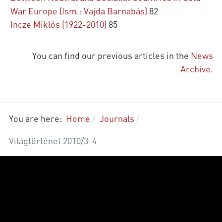
War Europe (Ism.: Vajda Barnabás)
82
Incze Miklós (1922-2010)
85
You can find our previous articles in the
News
Archive
.
You are here:
Home
Journals
Világtörténet 2010/3-4