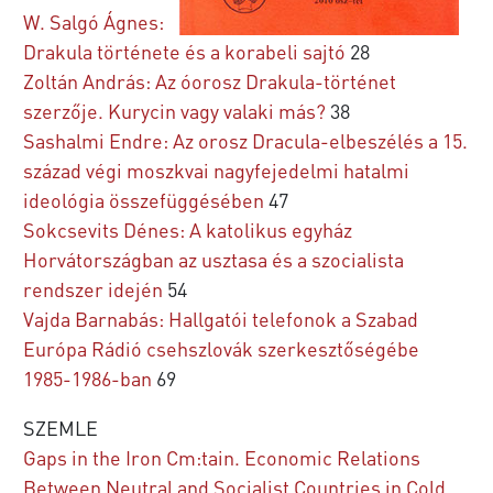
W. Salgó Ágnes:
Drakula története és a korabeli sajtó
28
Zoltán András: Az óorosz Drakula-történet
szerzője. Kurycin vagy valaki más?
38
Sashalmi Endre: Az orosz Dracula-elbeszélés a 15.
század végi moszkvai nagyfejedelmi hatalmi
ideológia összefüggésében
47
Sokcsevits Dénes: A katolikus egyház
Horvátországban az usztasa és a szocialista
rendszer idején
54
Vajda Barnabás: Hallgatói telefonok a Szabad
Európa Rádió csehszlovák szerkesztőségébe
1985-1986-ban
69
SZEMLE
Gaps in the Iron Cm:tain. Economic Relations
Between Neutral and Socialist Countries in Cold