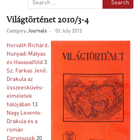
Search
Világtörténet 2010/3-4
Category:
Journals
03 July 2012
Horváth Richárd:
Hunyadi Mátyás
és Havasalföld
3
Sz. Farkas Jenő:
Drakula az
összeesküvés-
elméletek
hálójában
13
Nagy Levente:
Drakula és a
román
Corvinusok
20