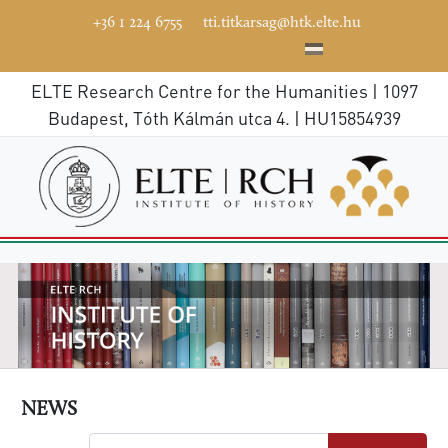
+36 1 224 6755
tti.titkarsag@htk.elte.hu
ELTE Research Centre for the Humanities | 1097
Budapest, Tóth Kálmán utca 4. | HU15854939
NEWS
Search