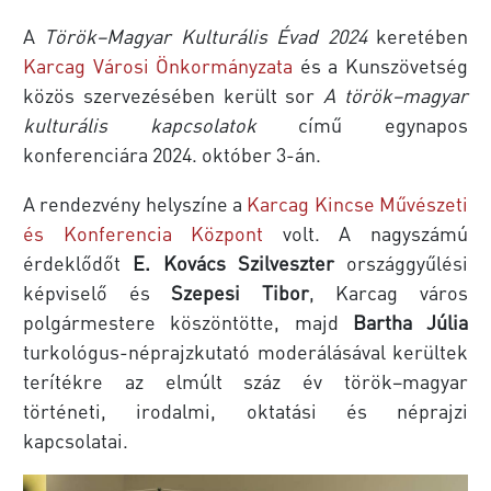
A
Török–Magyar Kulturális Évad 2024
keretében
Karcag Városi Önkormányzata
és a Kunszövetség
közös szervezésében került sor
A török–magyar
kulturális kapcsolatok
című egynapos
konferenciára 2024. október 3-án.
A rendezvény helyszíne a
Karcag Kincse Művészeti
és Konferencia Központ
volt. A nagyszámú
érdeklődőt
E. Kovács Szilveszter
országgyűlési
képviselő és
Szepesi Tibor
, Karcag város
polgármestere köszöntötte, majd
Bartha Júlia
turkológus-néprajzkutató moderálásával kerültek
terítékre az elmúlt száz év török–magyar
történeti, irodalmi, oktatási és néprajzi
kapcsolatai.