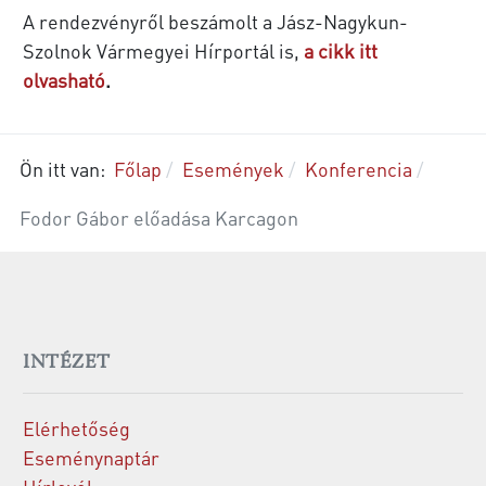
A rendezvényről beszámolt a Jász-Nagykun-
Szolnok Vármegyei Hírportál is,
a cikk itt
olvasható
.
Ön itt van:
Főlap
Események
Konferencia
Fodor Gábor előadása Karcagon
INTÉZET
Elérhetőség
Eseménynaptár