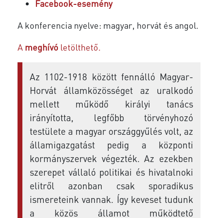
Facebook-esemény
A konferencia nyelve: magyar, horvát és angol.
A
meghívó
letölthető.
Az 1102-1918 között fennálló Magyar-
Horvát államközösséget az uralkodó
mellett működő királyi tanács
irányította, legfőbb törvényhozó
testülete a magyar országgyűlés volt, az
államigazgatást pedig a központi
kormányszervek végezték. Az ezekben
szerepet vállaló politikai és hivatalnoki
elitről azonban csak sporadikus
ismereteink vannak. Így keveset tudunk
a közös államot működtető