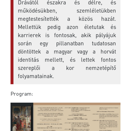
Drávától északra és délre, és
működésükben, szemléletükben
megtestesítették a közös hazát.
Mellettük pedig azon életutak és
karrierek is fontosak, akik pályájuk
során egy pillanatban tudatosan
döntöttek a magyar vagy a horvát
identitás mellett, és lettek fontos
szereplői a kor nemzetépítő
folyamatainak.
Program: