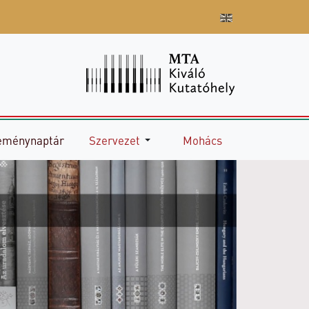
eménynaptár
Szervezet
Mohács