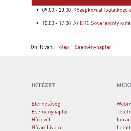
Következő nap
09:00 - 20:00
Középkorral foglalkozó 
10:00 - 17:00
Az ERC Sovereignty kuta
Ön itt van:
Főlap
Eseménynaptár
INTÉZET
MUN
Elérhetőség
Webm
Eseménynaptár
Telef
Hírlevél
Intran
Hírarchívum
Letöl