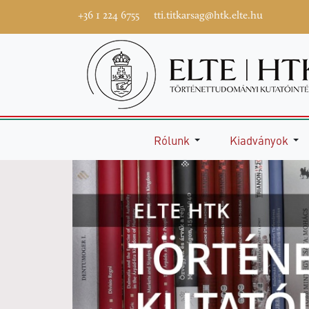
+36 1 224 6755
tti.titkarsag@htk.elte.hu
Rólunk
Kiadványok