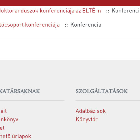
doktoranduszok konferenciája az ELTÉ-n
:: Konferenci
tócsoport konferenciája
:: Konferencia
KATÁRSAKNAK
SZOLGÁLTATÁSOK
ail
Adatbázisok
onkönyv
Könyvtár
et
thető űrlapok