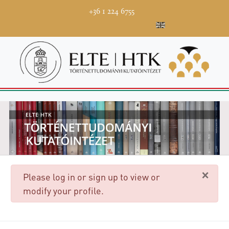
+36 1 224 6755
×
danger
Please log in or sign up to view or
modify your profile.