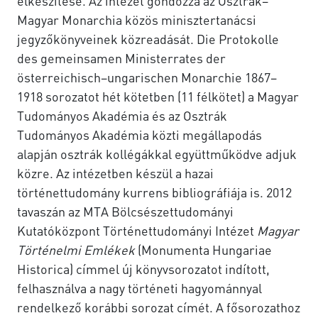
elkészítése. Az intézet gondozza az Osztrák–
Magyar Monarchia közös minisztertanácsi
jegyzőkönyveinek közreadását. Die Protokolle
des gemeinsamen Ministerrates der
österreichisch–ungarischen Monarchie 1867–
1918 sorozatot hét kötetben (11 félkötet) a Magyar
Tudományos Akadémia és az Osztrák
Tudományos Akadémia közti megállapodás
alapján osztrák kollégákkal együttműködve adjuk
közre. Az intézetben készül a hazai
történettudomány kurrens bibliográfiája is. 2012
tavaszán az MTA Bölcsészettudományi
Kutatóközpont Történettudományi Intézet
Magyar
Történelmi Emlékek
(Monumenta Hungariae
Historica) címmel új könyvsorozatot indított,
felhasználva a nagy történeti hagyománnyal
rendelkező korábbi sorozat címét. A fősorozathoz