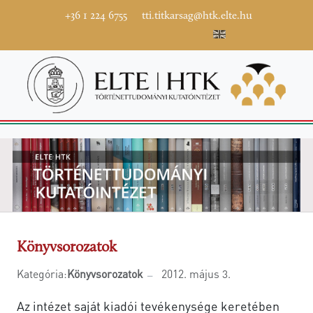
+36 1 224 6755
tti.titkarsag@htk.elte.hu
Könyvsorozatok
Kategória:
Könyvsorozatok
2012. május 3.
Az intézet saját kiadói tevékenysége keretében