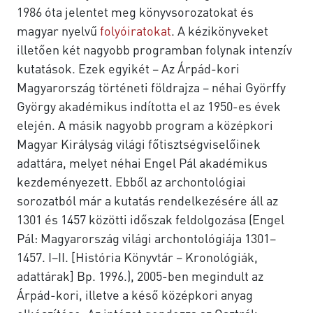
1986 óta jelentet meg könyvsorozatokat és
magyar nyelvű
folyóiratokat
. A kézikönyveket
illetően két nagyobb programban folynak intenzív
kutatások. Ezek egyikét – Az Árpád-kori
Magyarország történeti földrajza – néhai Györffy
György akadémikus indította el az 1950-es évek
elején. A másik nagyobb program a középkori
Magyar Királyság világi főtisztségviselőinek
adattára, melyet néhai Engel Pál akadémikus
kezdeményezett. Ebből az archontológiai
sorozatból már a kutatás rendelkezésére áll az
1301 és 1457 közötti időszak feldolgozása (Engel
Pál: Magyarország világi archontológiája 1301–
1457. I–II. [História Könyvtár – Kronológiák,
adattárak] Bp. 1996.), 2005-ben megindult az
Árpád-kori, illetve a késő középkori anyag