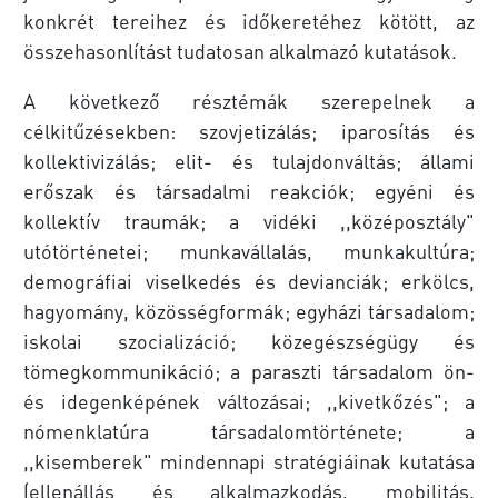
konkrét tereihez és időkeretéhez kötött, az
összehasonlítást tudatosan alkalmazó kutatások.
A következő résztémák szerepelnek a
célkitűzésekben: szovjetizálás; iparosítás és
kollektivizálás; elit- és tulajdonváltás; állami
erőszak és társadalmi reakciók; egyéni és
kollektív traumák; a vidéki ,,középosztály"
utótörténetei; munkavállalás, munkakultúra;
demográfiai viselkedés és devianciák; erkölcs,
hagyomány, közösségformák; egyházi társadalom;
iskolai szocializáció; közegészségügy és
tömegkommunikáció; a paraszti társadalom ön-
és idegenképének változásai; ,,kivetkőzés"; a
nómenklatúra társadalomtörténete; a
,,kisemberek" mindennapi stratégiáinak kutatása
(ellenállás és alkalmazkodás, mobilitás,