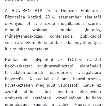
A HUN-REN BTK és a Nemzeti Emlékezet
Bizottsága közötti, 2014. szeptember elsejétől
érvényes, öt évre szóló megállapodás szerint
elindult szakmai munka (kutatás,
műhelytanácskozás, konferencia, publikáció)
során a vidéken élő kutatótársakkal együtt építjük
ki a munkacsoportokat.
Kutatásaink súlypontját az 1940-es évektől
bekövetkezett struktúraváltoztató jelentőségű
társadalomtörténeti események vizsgálatára
helyezzük. A radikális állami beavatkozások
következtében megindult változások, illetve az
azokat átélő, adott esetben elszenvedő
emberekkel történtek vizsgálatában különös
jelentőséget kapnak a vidéki Magyarország