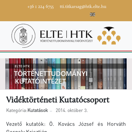
+36 1 224 6755
tti.titkarsag@htk.elte.hu
Vidéktörténeti Kutatócsoport
Kategória:
Kutatások
2014. október 3.
Vezető kutatók: Ö. Kovács József és Horváth
Gergely Krisztián