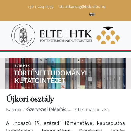
+36 1 224 6755
tti.titkarsag@htk.elte.hu
Újkori osztály
Kategória:
Szervezeti felépítés
2012. március 25.
A „hosszú 19. század” történetével kapcsolatos
kutatásaink tengelyében Széchenyi István