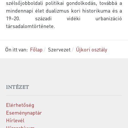
szélsőjobboldali politikai gondolkodás, továbbá a
mindennapi élet dualizmus kori historikuma és a
19–20. századi vidéki urbanizáció
társadalomtörténete.
Ön itt van:
Főlap
Szervezet
Újkori osztály
INTÉZET
Elérhetőség
Eseménynaptár
Hírlevél
Hírarchívum