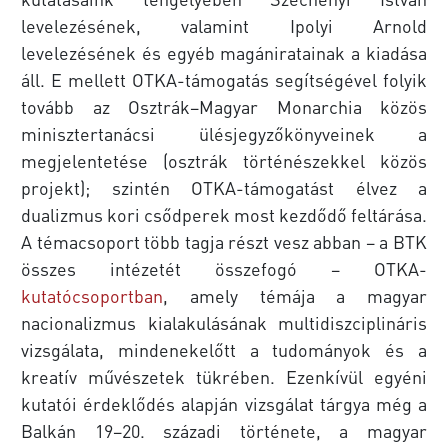
levelezésének, valamint Ipolyi Arnold
levelezésének és egyéb magániratainak a kiadása
áll. E mellett OTKA-támogatás segítségével folyik
tovább az Osztrák–Magyar Monarchia közös
minisztertanácsi ülésjegyzőkönyveinek a
megjelentetése (osztrák történészekkel közös
projekt); szintén OTKA-támogatást élvez a
dualizmus kori csődperek most kezdődő feltárása.
A témacsoport több tagja részt vesz abban – a BTK
összes intézetét összefogó – OTKA-
kutatócsoportban
, amely témája a magyar
nacionalizmus kialakulásának multidiszciplináris
vizsgálata, mindenekelőtt a tudományok és a
kreatív művészetek tükrében. Ezenkívül egyéni
kutatói érdeklődés alapján vizsgálat tárgya még a
Balkán 19–20. századi története, a magyar