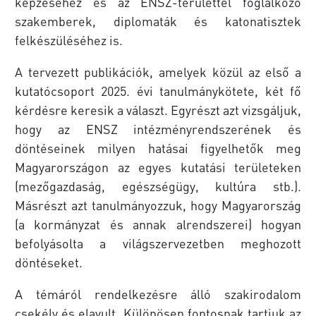
képzéséhez és az ENSZ-területtel foglalkozó
szakemberek, diplomaták és katonatisztek
felkészüléséhez is.
A tervezett publikációk, amelyek közül az első a
kutatócsoport 2025. évi tanulmánykötete, két fő
kérdésre keresik a választ. Egyrészt azt vizsgáljuk,
hogy az ENSZ intézményrendszerének és
döntéseinek milyen hatásai figyelhetők meg
Magyarországon az egyes kutatási területeken
(mezőgazdaság, egészségügy, kultúra stb.).
Másrészt azt tanulmányozzuk, hogy Magyarország
(a kormányzat és annak alrendszerei) hogyan
befolyásolta a világszervezetben meghozott
döntéseket.
A témáról rendelkezésre álló szakirodalom
csekély és elavult. Különösen fontosnak tartjuk az