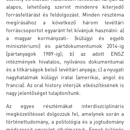
alapos, lehetőség szerint mindenre kiterjedő
forrásfeltárást és feldolgozást. Minden résztéma
megírásához a következő három levéltári
forráscsoportot egyaránt fel kívánjuk használni: a)
a magyar kormányzati- (külügyi és egyéb
minisztériumi) és pártdokumentumok 2014-ig
(pártanyagok 1989-ig); b) az adott ENSZ
intézmények hivatalos, nyilvános dokumentumai
és a titkárságok belső levéltári anyaga; c) a nyugati
nagyhatalmak külügyi iratai (amerikai, angol és
francia). Az oral history interjúk elkészítésének is
nagy jelentőséget tulajdonítunk.
Az egyes résztémákat interdiszciplináris
megközelítéssel dolgozzuk fel, amelynek során a
történettudomány, a politológia és a jogtudomány
módszereit egyaránt alkalmazzuk. Ennek különös