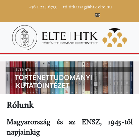
+36 1 224 6755
tti.titkarsag@htk.elte.hu
Rólunk
Magyarország és az ENSZ, 1945-től
napjainkig