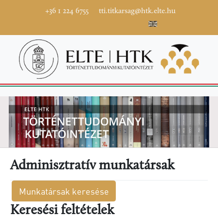
+36 1 224 6755
tti.titkarsag@htk.elte.hu
Adminisztratív munkatársak
Munkatársak keresése
Keresési feltételek