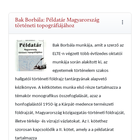
Bak Borbála: Példatár Magyarország
történeti topográfiájához
Bak Borbála munkája, amit a szerző az
ELTE-n végzett több évtizedes oktatói
munkája során alakított ki, az
egyetemek történelem szakos
hallgatói történeti földrajz tantárgyának alapvető
kézikönyve. A kétkötetes munka első része tartalmazza a
témakör monografikus összefoglalását, azaz a
honfoglalástól 1950-ig a Kárpát-medence természeti
földrajzát, Magyarország közigazgatás-történeti földrajzát,
illetve térkép- és vízrajzi vázlatokat. Az I. kötethez
szorosan kapcsolódik a II. kötet, amely a a példatárat
tartalmazza