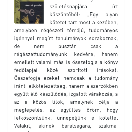
születésnapjára írt
köszöntőből: „Egy olyan
kötetet tart most a kezében,
amelyben régészeti témájú, tudományos
igénnyel megírt tanulmányok sorakoznak,
de nem pusztán csak a
régészettudományunk kedvére, hanem
emellett valami más is összefogja a könyv
fedőlapjai közé szorított írásokat.
Összefogja ezeket nemcsak a tudomány
iránti elkötelezettség, hanem a szerzőkben
együtt élő készülődés, izgatott várakozás, s
az a közös titok, amelynek célja a
meglepetés, az együttes öröm, hogy
felköszöntsünk, ünnepeljünk e kötettel
Valakit, akinek barátságára, szakmai