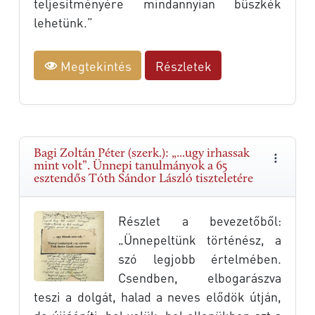
teljesítményére mindannyian büszkék
lehetünk.”
Megtekintés
Részletek
Bagi Zoltán Péter (szerk.): „...ugy irhassak
mint volt”. Ünnepi tanulmányok a 65
esztendős Tóth Sándor László tiszteletére
Részlet a bevezetőből:
„Ünnepeltünk történész, a
szó legjobb értelmében.
Csendben, elbogarászva
teszi a dolgát, halad a neves elődök útján,