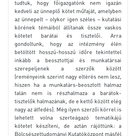
tudtuk, hogy főigazgatónk nem igazán
kedveli az ünneplő kötet műfaját, amelyben
az ünnepelt – olykor igen széles – kutatási
körének témáiból állítanak össze vaskos
kötetet barátai és tisztelői. Arra
gondoltunk, hogy az intézmény élén
betöltött hosszú-hosszú időre tekintettel
inkább a beosztottjai és munkatársai
szerepeljenek a szerzők között
(reményeink szerint nagy eltérés nem lesz,
hiszen ha a munkatárs-beosztott halmaz
talán nem is részhalmaza a barátok-
tisztelők halmazának, de e kettő között elég
nagy az átfedés). Még ilyen szerzői körrel is
lehetett volna szerteágazó tematikájú
kötetet készíteni, de aztán rájöttünk: a
Bölcsészettudományi Kutatóközpont másfél