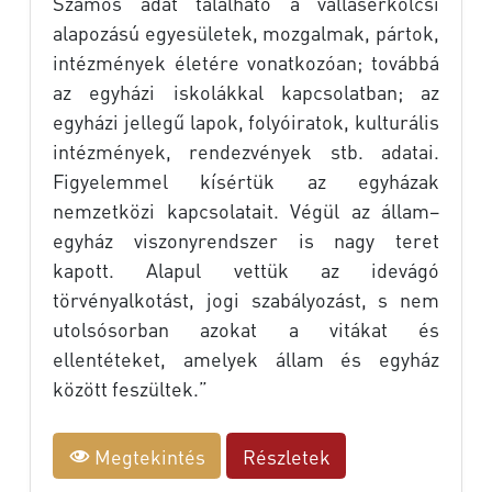
Számos adat található a valláserkölcsi
alapozású egyesületek, mozgalmak, pártok,
intézmények életére vonatkozóan; továbbá
az egyházi iskolákkal kapcsolatban; az
egyházi jellegű lapok, folyóiratok, kulturális
intézmények, rendezvények stb. adatai.
Figyelemmel kísértük az egyházak
nemzetközi kapcsolatait. Végül az állam–
egyház viszonyrendszer is nagy teret
kapott. Alapul vettük az idevágó
törvényalkotást, jogi szabályozást, s nem
utolsósorban azokat a vitákat és
ellentéteket, amelyek állam és egyház
között feszültek.”
Megtekintés
Részletek