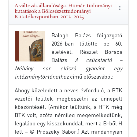
A változás állandósága. Humán tudományi
kutatások a Bölcsészettudományi
Kutatóközpontban, 2012–2025
Balogh Balázs főigazgató
2026-ban töltötte be 60.
életévét. Részlet Borsos
Balázs
A csúcstartó –
Néhány sor előszó gyanánt egy
intézménytörténethez
című előszavából:
Ahogy közeledett a neves évforduló, a BTK
vezetői leültek megbeszélni az ünnepelt
köszöntését. (Amikor leültünk, a HTK még
BTK volt, azóta némileg megemelkedtünk,
legalább egy kisszekunddal, mert a B-ből H
lett – © Prószéky Gábor.) Azt mindannyian