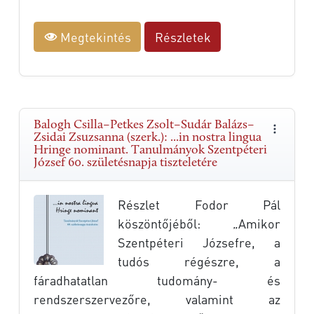
Megtekintés
Részletek
Balogh Csilla–Petkes Zsolt–Sudár Balázs–
Zsidai Zsuzsanna (szerk.): ...in nostra lingua
Hringe nominant. Tanulmányok Szentpéteri
József 60. születésnapja tiszteletére
Részlet Fodor Pál
köszöntőjéből: „Amikor
Szentpéteri Józsefre, a
tudós régészre, a
fáradhatatlan tudomány- és
rendszerszervezőre, valamint az