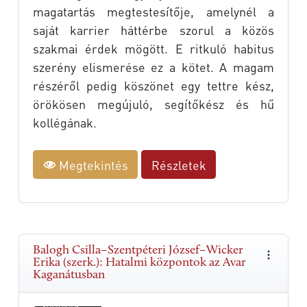
magatartás megtestesítője, amelynél a
saját karrier háttérbe szorul a közös
szakmai érdek mögött. E ritkuló habitus
szerény elismerése ez a kötet. A magam
részéről pedig köszönet egy tettre kész,
örökösen megújuló, segítőkész és hű
kollégának.
Megtekintés
Részletek
Balogh Csilla–Szentpéteri József–Wicker
Erika (szerk.): Hatalmi központok az Avar
Kaganátusban