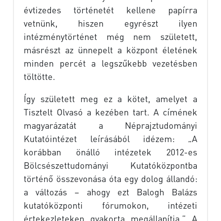
évtizedes történetét kellene papírra
vetnünk, hiszen egyrészt ilyen
intézménytörténet még nem született,
másrészt az ünnepelt a központ életének
minden percét a legszűkebb vezetésben
töltötte.
Így született meg ez a kötet, amelyet a
Tisztelt Olvasó a kezében tart. A címének
magyarázatát a Néprajztudományi
Kutatóintézet leírásából idézem: „A
korábban önálló intézetek 2012-es
Bölcsészettudományi Kutatóközpontba
történő összevonása óta egy dolog állandó:
a változás – ahogy ezt Balogh Balázs
kutatóközponti fórumokon, intézeti
értekezleteken gyakorta megállapítja.” A