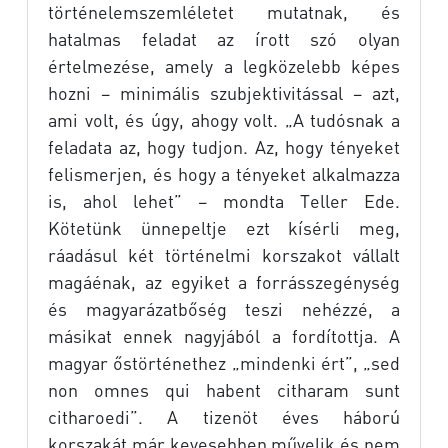
történelemszemléletet mutatnak, és
hatalmas feladat az írott szó olyan
értelmezése, amely a legközelebb képes
hozni – minimális szubjektivitással – azt,
ami volt, és úgy, ahogy volt. „A tudósnak a
feladata az, hogy tudjon. Az, hogy tényeket
felismerjen, és hogy a tényeket alkalmazza
is, ahol lehet” – mondta Teller Ede.
Kötetünk ünnepeltje ezt kísérli meg,
ráadásul két történelmi korszakot vállalt
magáénak, az egyiket a forrásszegénység
és magyarázatbőség teszi nehézzé, a
másikat ennek nagyjából a fordítottja. A
magyar őstörténethez „mindenki ért”, „sed
non omnes qui habent citharam sunt
citharoedi”. A tizenöt éves háború
korszakát már kevesebben művelik és nem