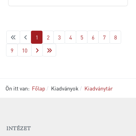
1
2
3
4
5
6
7
8
9
10
Ön itt van:
Főlap
Kiadványok
Kiadványtár
INTÉZET