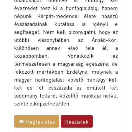
évezredet tesz ki a honfoglalásig, hanem
népünk Kárpát-medencei élete hosszú
évszázadainak kutatása is igényli e
segítséget. Nem kell bizonygatni, hogy ez
utóbbi viszonylatban az Árpád-kor,
különösen annak első fele áll a
középpontban. Vonatkozik ez
természetesen a magyarság egészére, de
fokozott mértékben Erdélyre, melynek a
magyar honfoglalást követő mintegy két,
két és fél évszázada az említett két
tudomány feltáró, közelítő munkája nélkül
szinte elképzelhetetlen.
Megtekintés
Részletek