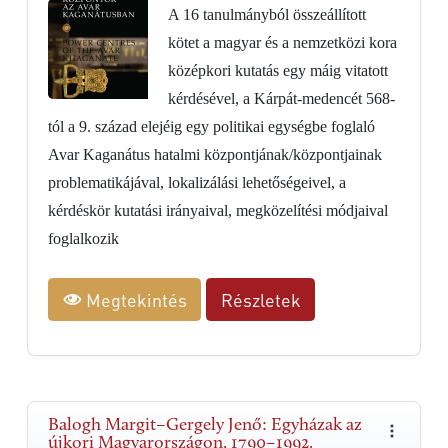
A 16 tanulmányból összeállított
kötet a magyar és a nemzetközi kora
középkori kutatás egy máig vitatott
kérdésével, a Kárpát-medencét 568-
tól a 9. század elejéig egy politikai egységbe foglaló
Avar Kaganátus hatalmi központjának/központjainak
problematikájával, lokalizálási lehetőségeivel, a
kérdéskör kutatási irányaival, megközelítési módjaival
foglalkozik
Megtekintés
Részletek
Balogh Margit–Gergely Jenő: Egyházak az
újkori Magyarországon, 1790–1992.