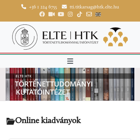
+36 1 224 6755
tti.titkarsag@htk.elte.hu
Online kiadványok