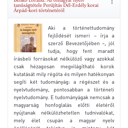
Benkő Loránd: Az ómagyar nyelv
tanúságtétele Perújítás Dél-Erdély korai
Árpád-kori történetérõl
Aki a történettudomány
fejlődését ismeri – írja a
szerző Bevezetőjében –, jól
tudja, hogy fent maradt
írásbeli forrásokat nélkülöző vagy azokkal
csak hézagosan megvilágítható korok
kutatását mily régóta és milyen hatékonyan
segíti két tudományág: a régészet és a
nyelvtudomány, pontosabban a történeti
nyelvtudomány. E tudományágak nemcsak a
magyarság honfoglalás előtti életéről
nyújtanak nélkülözhetetlen tudnivalókat,
mely élet csupán a magyar nyelv
önállóságát tekintve is mintegy két