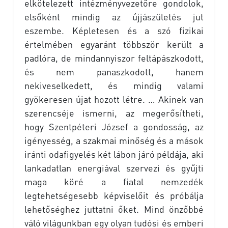
elkötelezett intézményvezetőre gondolok,
elsőként mindig az újjászületés jut
eszembe. Képletesen és a szó fizikai
értelmében egyaránt többször került a
padlóra, de mindannyiszor feltápászkodott,
és nem panaszkodott, hanem
nekiveselkedett, és mindig valami
gyökeresen újat hozott létre. … Akinek van
szerencséje ismerni, az megerősítheti,
hogy Szentpéteri József a gondosság, az
igényesség, a szakmai minőség és a mások
iránti odafigyelés két lábon járó példája, aki
lankadatlan energiával szervezi és gyűjti
maga köré a fiatal nemzedék
legtehetségesebb képviselőit és próbálja
lehetőséghez juttatni őket. Mind önzőbbé
váló világunkban egy olyan tudósi és emberi