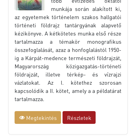
több évtizedes oktatói
munkája során alakított ki,
az egyetemek történelem szakos hallgatói
történeti földrajz tantárgyának alapvető
kézikönyve. A kétkötetes munka első része
tartalmazza a témakör monografikus
összefoglalását, azaz a honfoglalástól 1950-
ig a Kárpát-medence természeti földrajzát,
Magyarország közigazgatás-történeti
földrajzát, illetve térkép- és vízrajzi
vázlatokat. Az I. kötethez szorosan
kapcsolódik a II. kötet, amely a a példatárat
tartalmazza.
Megtekintés
Részletek