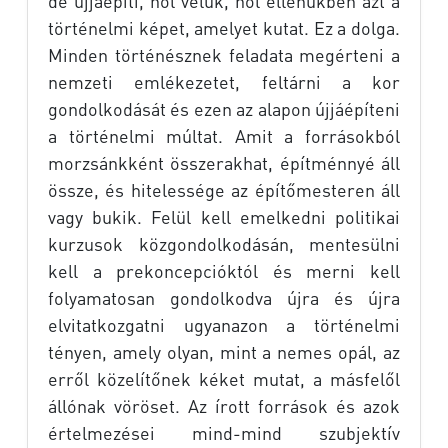
de újjáépíti, hol velük, hol ellenükben azt a
történelmi képet, amelyet kutat. Ez a dolga.
Minden történésznek feladata megérteni a
nemzeti emlékezetet, feltárni a kor
gondolkodását és ezen az alapon újjáépíteni
a történelmi múltat. Amit a forrásokból
morzsánkként összerakhat, építménnyé áll
össze, és hitelessége az építőmesteren áll
vagy bukik. Felül kell emelkedni politikai
kurzusok közgondolkodásán, mentesülni
kell a prekoncepcióktól és merni kell
folyamatosan gondolkodva újra és újra
elvitatkozgatni ugyanazon a történelmi
tényen, amely olyan, mint a nemes opál, az
erről közelítőnek kéket mutat, a másfelől
állónak vöröset. Az írott források és azok
értelmezései mind-mind szubjektív