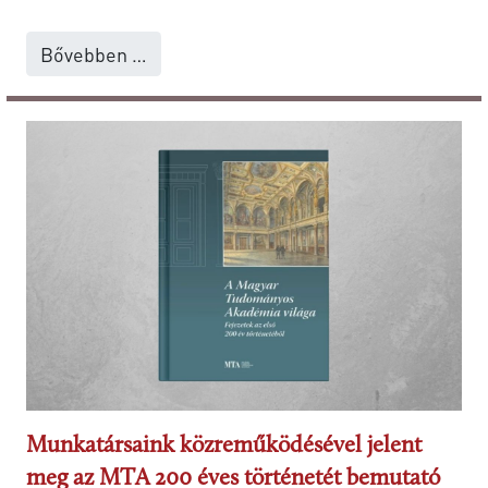
Bővebben …
Munkatársaink közreműködésével jelent
meg az MTA 200 éves történetét bemutató