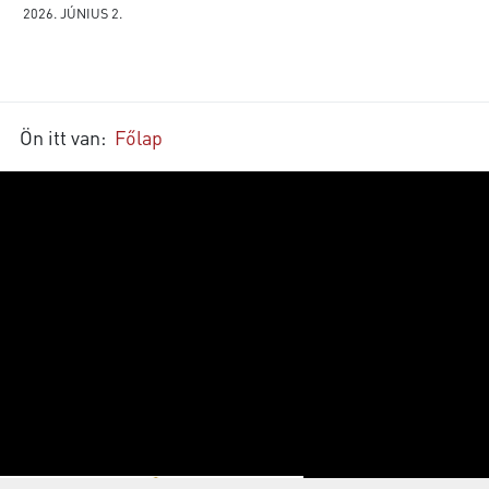
2026. JÚNIUS 2.
Ön itt van:
Főlap