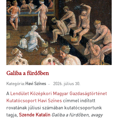
Galiba a fürdőben
Kategória:
Havi Színes
2026. július 30.
A
Lendület Középkori Magyar Gazdaságtörténet
Kutatócsoport
Havi Színes
címmel indított
rovatának júliusi számában kutatócsoportunk
tagja,
Szende Katalin
Galiba a fürdőben, avagy