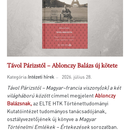
Távol Párizstól – Ablonczy Balázs új kötete
Kategória:
Intézeti hírek
2026. július 28.
Távol Párizstól – Magyar–francia viszony(ok) a két
világháború között
címmel megjelent
Ablonczy
Balázsnak,
az ELTE HTK Történettudományi
Kutatóintézet tudományos tanácsadójának,
osztályvezetőjének új könyve a
Magyar
Történelmi Emlékek – Értekezések
sorozatban.