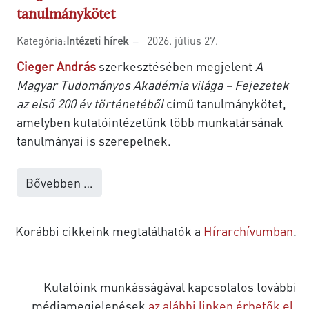
tanulmánykötet
Kategória:
Intézeti hírek
2026. július 27.
Cieger András
szerkesztésében megjelent
A
Magyar Tudományos Akadémia világa – Fejezetek
az első 200 év történetéből
című tanulmánykötet,
amelyben kutatóintézetünk több munkatársának
tanulmányai is szerepelnek.
Bővebben …
Korábbi cikkeink megtalálhatók a
Hírarchívumban
.
Kutatóink munkásságával kapcsolatos további
médiamegjelenések
az alábbi linken érhetők el
.