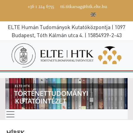
+36 1 224 6755
tti.titkarsag@htk.elte.hu
ELTE Humán Tudományok Kutatóközpontja | 1097
Budapest, Tóth Kálmán utca 4. | 15854939-2-43