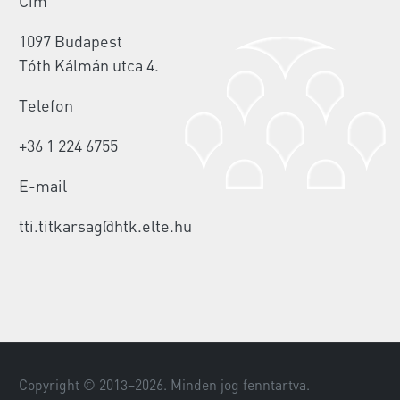
Cím
1097 Budapest
Tóth Kálmán utca 4.
Telefon
+36 1 224 6755
E-mail
tti.titkarsag@htk.elte.hu
Copyright © 2013–
2026
. Minden jog fenntartva.