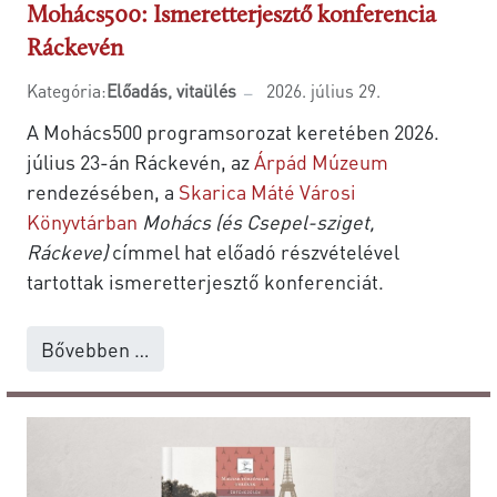
Mohács500: Ismeretterjesztő konferencia
Ráckevén
Kategória:
Előadás, vitaülés
2026. július 29.
A Mohács500 programsorozat keretében 2026.
július 23-án Ráckevén, az
Árpád Múzeum
rendezésében, a
Skarica Máté Városi
Könyvtárban
Mohács (és Csepel-sziget,
Ráckeve)
címmel hat előadó részvételével
tartottak ismeretterjesztő konferenciát.
Bővebben …