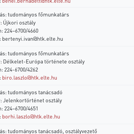
:
benei.bernadett@htk.elte.hu
ás: tudományos főmunkatárs
: Újkori osztály
n: 224–6700/4660
:
bertenyi.ivan@htk.elte.hu
ás: tudományos főmunkatárs
: Délkelet-Európa története osztály
n: 224-6700/4262
:
biro.laszlo@htk.elte.hu
ás: tudományos tanácsadó
: Jelenkortörténet osztály
n: 224–6700/4651
:
borhi.laszlo@htk.elte.hu
ás: tudományos tanácsadó, osztályvezető