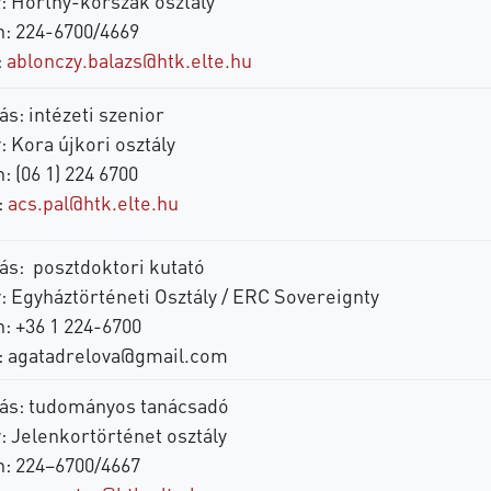
y: Horthy-korszak osztály
n: 224-6700/4669
:
ablonczy.balazs@htk.elte.hu
s: intézeti szenior
: Kora újkori osztály
: (06 1) 224 6700
:
acs.pal@htk.elte.hu
ás: posztdoktori kutató
: Egyháztörténeti Osztály / ERC Sovereignty
n: +36 1 224-6700
:
agatadrelova@gmail.com
ás: tudományos tanácsadó
: Jelenkortörténet osztály
n: 224–6700/4667