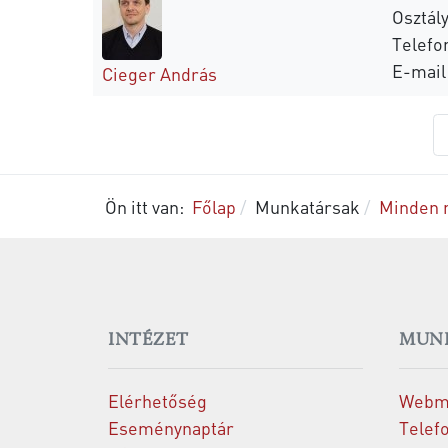
Osztály
Telefo
E-mail
Cieger András
Ön itt van:
Főlap
Munkatársak
Minden 
INTÉZET
MUN
Elérhetőség
Webm
Eseménynaptár
Telef