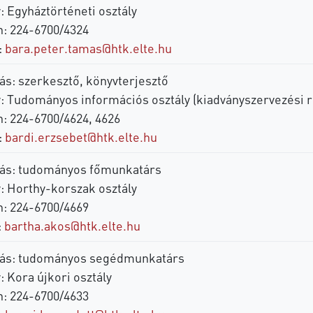
: Egyháztörténeti osztály
n: 224-6700/4324
:
bara.peter.tamas@htk.elte.hu
ás: szerkesztő, könyvterjesztő
y: Tudományos információs osztály (kiadványszervezési r
n: 224-6700/4624, 4626
:
bardi.erzsebet@htk.elte.hu
ás: tudományos főmunkatárs
y: Horthy-korszak osztály
n: 224-6700/4669
:
bartha.akos@htk.elte.hu
ás: tudományos segédmunkatárs
: Kora újkori osztály
n: 224-6700/4633