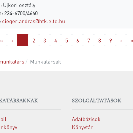
: Újkori osztály
n: 224-6700/4660
:
cieger.andras@htk.elte.hu
«
‹
1
2
3
4
5
6
7
8
9
›
munkatárs
Munkatársak
KATÁRSAKNAK
SZOLGÁLTATÁSOK
ail
Adatbázisok
onkönyv
Könyvtár