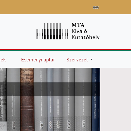
pek
Eseménynaptár
Szervezet