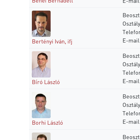
Benei Bernadett
E-mail
Beoszt
Osztály
Telefo
E-mail
Bertényi Iván, ifj
Beoszt
Osztály
Telefo
E-mail
Bíró László
Beoszt
Osztály
Telefo
E-mail
Borhi László
Beoszt