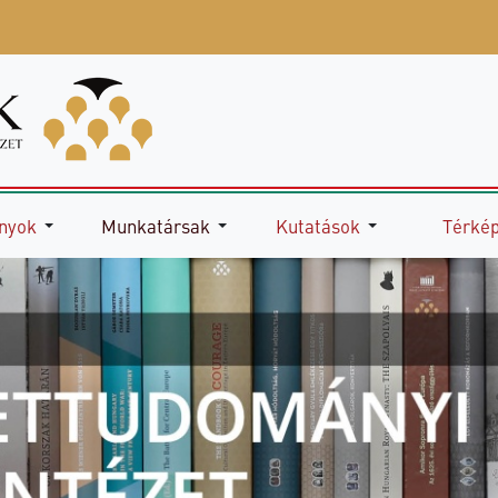
nyok
Munkatársak
Kutatások
Térké