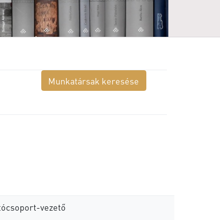
Munkatársak keresése
tócsoport-vezető