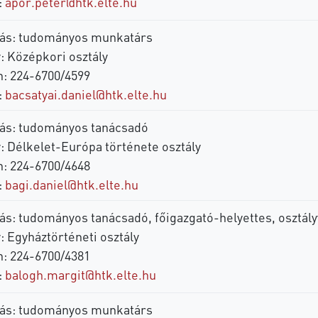
:
apor.peter@htk.elte.hu
ás: tudományos munkatárs
: Középkori osztály
n: 224-6700/4599
:
bacsatyai.daniel@htk.elte.hu
ás: tudományos tanácsadó
: Délkelet-Európa története osztály
n: 224-6700/4648
:
bagi.daniel@htk.elte.hu
ás: tudományos tanácsadó, főigazgató-helyettes, osztál
: Egyháztörténeti osztály
n: 224-6700/4381
:
balogh.margit@htk.elte.hu
ás: tudományos munkatárs