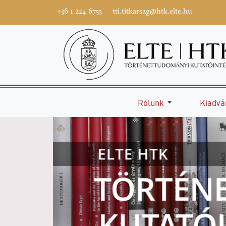
+36 1 224 6755
tti.titkarsag@htk.elte.hu
Rólunk
Kiadvá