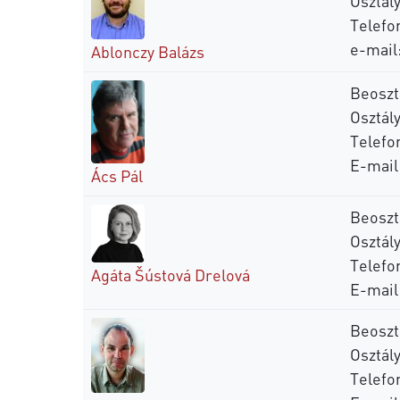
Osztál
Telefo
e-mail
Ablonczy Balázs
Beosztá
Osztály
Telefon
E-mail
Ács Pál
Beoszt
Osztály
Telefo
Agáta Šústová Drelová
E-mail
Beoszt
Osztály
Telefo