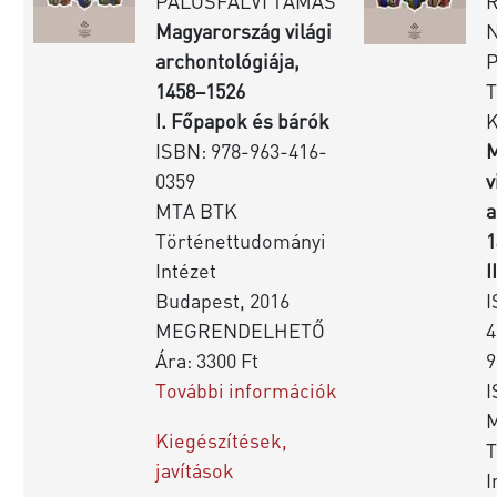
PÁLOSFALVI TAMÁS
Magyarország világi
archontológiája,
1458–1526
I. Főpapok és bárók
ISBN: 978-963-416-
M
0359
v
MTA BTK
a
Történettudományi
1
Intézet
I
Budapest, 2016
I
MEGRENDELHETŐ
4
Ára: 3300 Ft
9
További információk
I
Kiegészítések,
T
javítások
I