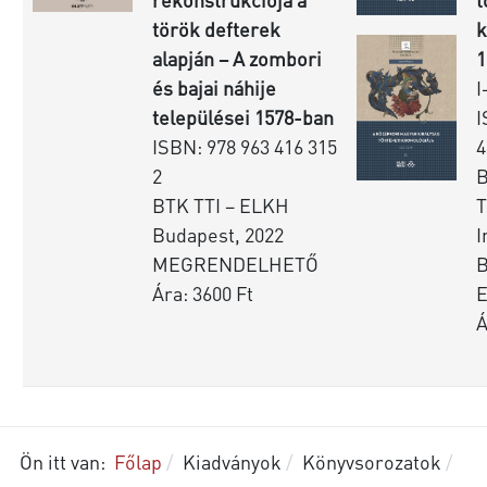
török defterek
k
alapján – A zombori
1
és bajai náhije
I
települései 1578-ban
I
ISBN: 978 963 416 315
4
2
BTK TTI – ELKH
T
Budapest, 2022
I
MEGRENDELHETŐ
B
Ára: 3600 Ft
Á
Ön itt van:
Főlap
Kiadványok
Könyvsorozatok