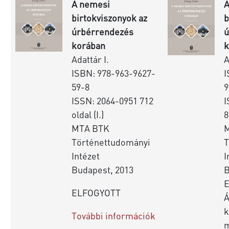
A nemesi
A
birtokviszonyok az
b
úrbérrendezés
ú
korában
k
Adattár I.
A
ISBN: 978-963-9627-
I
59-8
9
ISSN: 2064-0951 712
I
oldal (I.)
8
MTA BTK
Történettudományi
T
Intézet
I
Budapest, 2013
B
ELFOGYOTT
Á
k
További információk
m