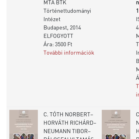
MTA BTK
n
Történettudományi
1
Intézet
I
Budapest, 2014
4
ELFOGYOTT
Ára: 3500 Ft
T
További információk
I
B
Á
T
i
C. TÓTH NORBERT–
C
HORVÁTH RICHÁRD–
NEUMANN TIBOR–