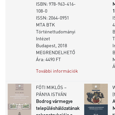
ISBN: 978-963-416-
M
108-0
1
ISSN: 2064-0951
I
MTA BTK
4
Történettudományi
Intézet
T
Budapest, 2018
I
MEGRENDELHETŐ
B
Ára: 4490 FT
Á
További információk
FÓTI MIKLÓS –
PÁNYA ISTVÁN
(
Bodrog vármegye
A
településhálózatának
M
rekonstrukciója a
t