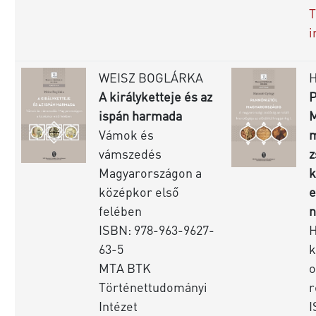
T
i
WEISZ BOGLÁRKA
A királyketteje és az
P
ispán harmada
M
Vámok és
m
vámszedés
z
Magyarországon a
k
középkor első
e
felében
n
ISBN: 978-963-9627-
H
63-5
k
MTA BTK
o
Történettudományi
r
Intézet
I