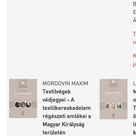
B
Á
T
i
K
j
MORDOVIN MAXIM
Textilvégek
M
védjegyei – A
o
textilkereskedelem
T
régészeti emlékei a
ö
Magyar Királyság
í
területén
k