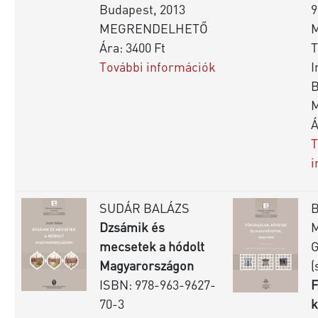
Budapest, 2013
9
MEGRENDELHETŐ
Ára: 3400 Ft
T
További információk
I
B
Á
T
i
SUDÁR BALÁZS
Dzsámik és
mecsetek a hódolt
G
Magyarországon
(
ISBN: 978-963-9627-
F
70-3
k