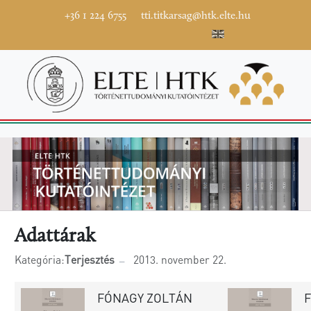
+36 1 224 6755
tti.titkarsag@htk.elte.hu
Adattárak
Kategória:
Terjesztés
2013. november 22.
FÓNAGY ZOLTÁN