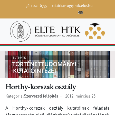
+36 1 224 6755
tti.titkarsag@htk.elte.hu
Horthy-korszak osztály
Kategória:
Szervezeti felépítés
2012. március 25.
A Horthy-korszak osztály kutatóinak feladata
Magyarország első világháború utáni történetének