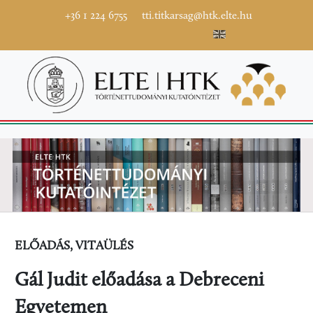
+36 1 224 6755
tti.titkarsag@htk.elte.hu
ELŐADÁS, VITAÜLÉS
Gál Judit előadása a Debreceni
Egyetemen