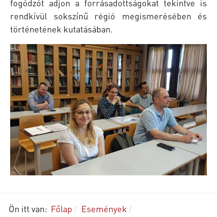
fogódzót adjon a forrásadottságokat tekintve is
rendkívül sokszínű régió megismerésében és
történetének kutatásában.
Ön itt van:
Főlap
Események