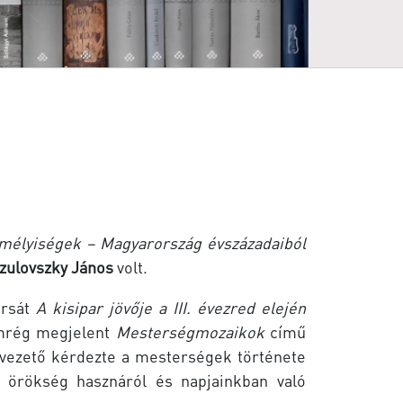
mélyiségek – Magyarország évszázadaiból
zulovszky János
volt.
ársát
A kisipar jövője a III. évezred elején
emrég megjelent
Mesterségmozaikok
című
ezető kérdezte a mesterségek története
is örökség hasznáról és napjainkban való