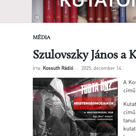
MÉDIA
Szulovszky János a 
Írta:
Kossuth Rádió
2025. december 14.
A Ko
című
Kuta
című
tanu
kuta