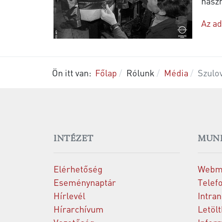
hasz
Az ad
Ön itt van:
Főlap
Rólunk
Média
Szulo
INTÉZET
MUN
Elérhetőség
Webm
Eseménynaptár
Telef
Hírlevél
Intran
Hírarchívum
Letöl