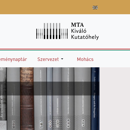
eménynaptár
Szervezet
Mohács