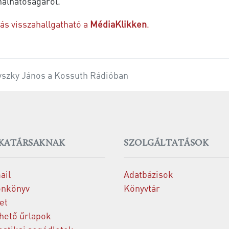
nálhatóságáról.
ás visszahallgatható a
MédiaKlikken
.
vszky János a Kossuth Rádióban
KATÁRSAKNAK
SZOLGÁLTATÁSOK
ail
Adatbázisok
onkönyv
Könyvtár
et
thető űrlapok