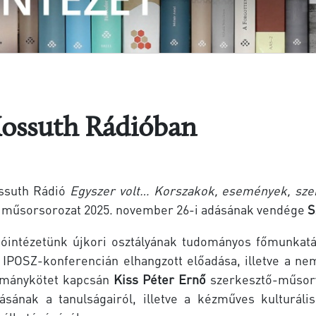
Kossuth Rádióban
ssuth Rádió
Egyszer volt… Korszakok, események, sze
 műsorsorozat 2025. november 26-i adásának vendége
S
tóintézetünk újkori osztályának tudományos főmunkat
 IPOSZ-konferencián elhangzott előadása, illetve a n
lmánykötet kapcsán
Kiss Péter Ernő
szerkesztő-műsorv
tásának a tanulságairól, illetve a kézműves kulturál