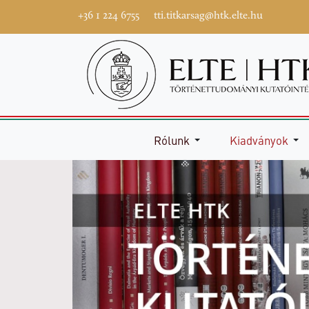
+36 1 224 6755
tti.titkarsag@htk.elte.hu
Rólunk
Kiadványok