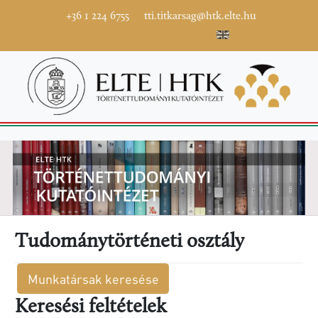
+36 1 224 6755
tti.titkarsag@htk.elte.hu
Tudománytörténeti osztály
Munkatársak keresése
Keresési feltételek