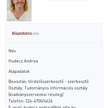
Alapadatok
Bővebben
Less
Név
Hudecz Andrea
Alapadatok
Beosztás: tördelőszerkesztő - szerkesztő
Osztály: Tudományos információs osztály
(kiadványszervezési részleg)
Telefon: 224-6700/4626
E-mail:
hudecz.andrea@htk.elte.hu