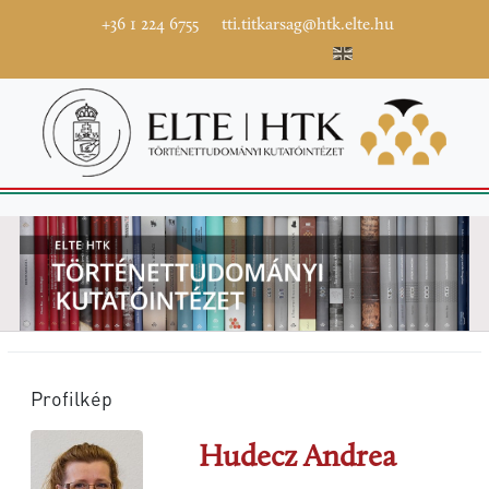
+36 1 224 6755
tti.titkarsag@htk.elte.hu
Profilkép
Hudecz Andrea