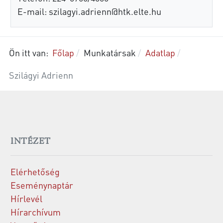
E-mail:
szilagyi.adrienn@htk.elte.hu
Ön itt van:
Főlap
Munkatársak
Adatlap
Szilágyi Adrienn
INTÉZET
Elérhetőség
Eseménynaptár
Hírlevél
Hírarchívum