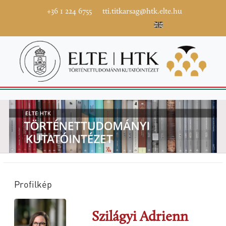
+36 1 224 6755
tti.titkarsag@htk.elte.hu
Profilkép
Szilágyi Adrienn