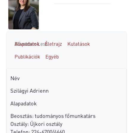
Alapadatok
Bővebben
Less
Életrajz
Kutatások
Publikációk
Egyéb
Név
Szilágyi Adrienn
Alapadatok
Beosztás: tudományos főmunkatárs
Osztály: Újkori osztály
Telefon: 224-6700/4660