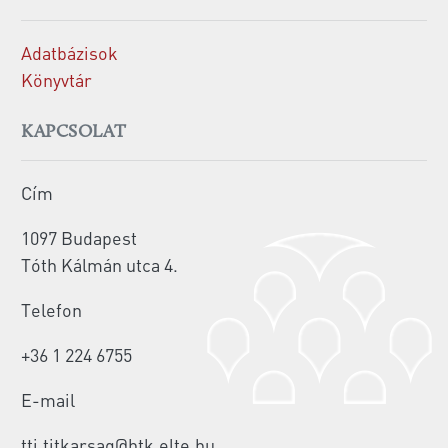
Adatbázisok
Könyvtár
KAPCSOLAT
Cím
1097 Budapest
Tóth Kálmán utca 4.
Telefon
+36 1 224 6755
E-mail
tti.titkarsag@htk.elte.hu