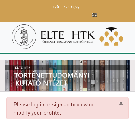
+36 1 224 6755
×
danger
Please log in or sign up to view or
modify your profile.