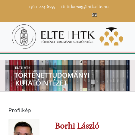
+36 1 224 6755
tti.titkarsag@htk.elte.hu
Profilkép
Borhi László