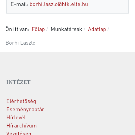
E-mail:
borhi.laszlo@htk.elte.hu
Ön itt van:
Főlap
Munkatársak
Adatlap
Borhi László
INTÉZET
Elérhetőség
Eseménynaptár
Hírlevél
Hírarchívum
Vezetőség