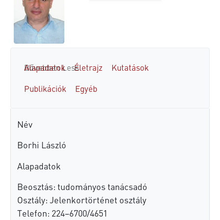
Alapadatok
Bővebben
Less
Életrajz
Kutatások
Publikációk
Egyéb
Név
Borhi László
Alapadatok
Beosztás: tudományos tanácsadó
Osztály: Jelenkortörténet osztály
Telefon: 224–6700/4651