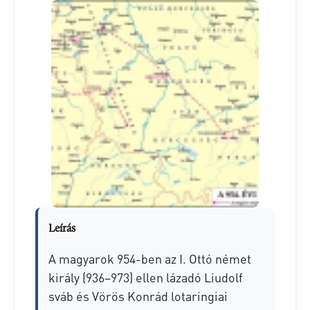
Leírás
A magyarok 954-ben az I. Ottó német
király (936–973) ellen lázadó Liudolf
sváb és Vörös Konrád lotaringiai