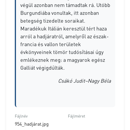
végül azonban nem támadtak rá. Utóbb
Burgundiába vonultak, itt azonban
betegség tizedelte soraikat.
Maradékuk Itálián keresztül tért haza
arról a hadjáratról, amelyről az észak-
francia és vallon területek
évkönyveinek tömör tudósításai úgy
emlékeznek meg: a magyarok egész
Galliát végigdúlták.
Csákó Judit–Nagy Béla
Fájlnév
Fájlméret
954_hadjárat.jpg