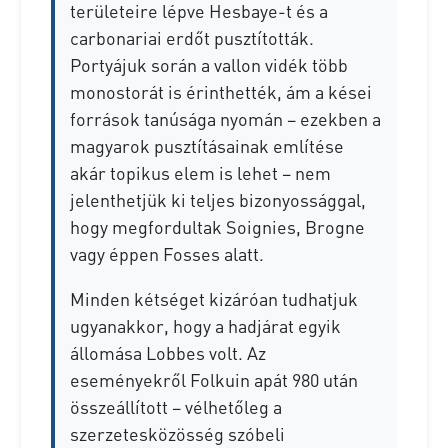
területeire lépve Hesbaye-t és a
carbonariai erdőt pusztították.
Portyájuk során a vallon vidék több
monostorát is érinthették, ám a kései
források tanúsága nyomán – ezekben a
magyarok pusztításainak említése
akár topikus elem is lehet – nem
jelenthetjük ki teljes bizonyossággal,
hogy megfordultak Soignies, Brogne
vagy éppen Fosses alatt.
Minden kétséget kizáróan tudhatjuk
ugyanakkor, hogy a hadjárat egyik
állomása Lobbes volt. Az
eseményekről Folkuin apát 980 után
összeállított – vélhetőleg a
szerzetesközösség szóbeli