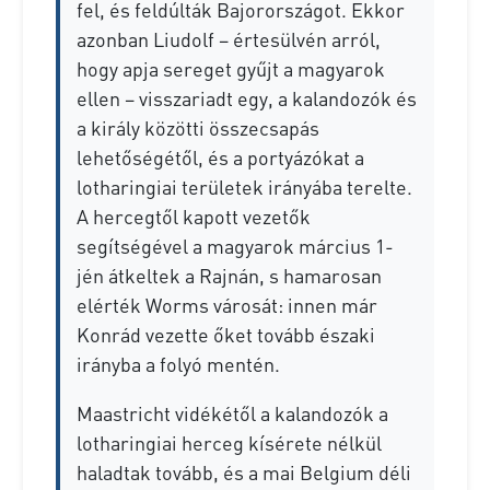
fel, és feldúlták Bajorországot. Ekkor
azonban Liudolf – értesülvén arról,
hogy apja sereget gyűjt a magyarok
ellen – visszariadt egy, a kalandozók és
a király közötti összecsapás
lehetőségétől, és a portyázókat a
lotharingiai területek irányába terelte.
A hercegtől kapott vezetők
segítségével a magyarok március 1-
jén átkeltek a Rajnán, s hamarosan
elérték Worms városát: innen már
Konrád vezette őket tovább északi
irányba a folyó mentén.
Maastricht vidékétől a kalandozók a
lotharingiai herceg kísérete nélkül
haladtak tovább, és a mai Belgium déli