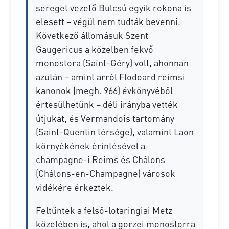
sereget vezető Bulcsú egyik rokona is
elesett – végül nem tudták bevenni.
Következő állomásuk Szent
Gaugericus a közelben fekvő
monostora (Saint-Géry) volt, ahonnan
azután – amint arról Flodoard reimsi
kanonok (megh. 966) évkönyvéből
értesülhetünk – déli irányba vették
útjukat, és Vermandois tartomány
(Saint-Quentin térsége), valamint Laon
környékének érintésével a
champagne-i Reims és Châlons
(Châlons-en-Champagne) városok
vidékére érkeztek.
Feltűntek a felső-lotaringiai Metz
közelében is, ahol a gorzei monostorra