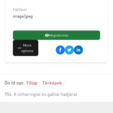
Fájltípus
image/jpeg
Megtekintés
More
options
Ön itt van:
Főlap
Térképek
954. A lotharingiai és galliai hadjárat