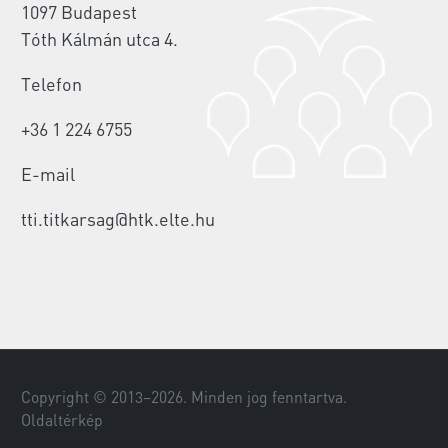
1097 Budapest
Tóth Kálmán utca 4.
Telefon
+36 1 224 6755
E-mail
tti.titkarsag@htk.elte.hu
Copyright © 2013–
2026
. Minden jog fenntartva.
Oldaltérkép