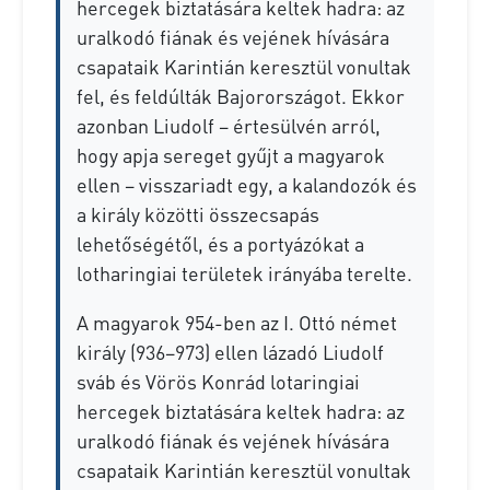
hercegek biztatására keltek hadra: az
uralkodó fiának és vejének hívására
csapataik Karintián keresztül vonultak
fel, és feldúlták Bajorországot. Ekkor
azonban Liudolf – értesülvén arról,
hogy apja sereget gyűjt a magyarok
ellen – visszariadt egy, a kalandozók és
a király közötti összecsapás
lehetőségétől, és a portyázókat a
lotharingiai területek irányába terelte.
A magyarok 954-ben az I. Ottó német
király (936–973) ellen lázadó Liudolf
sváb és Vörös Konrád lotaringiai
hercegek biztatására keltek hadra: az
uralkodó fiának és vejének hívására
csapataik Karintián keresztül vonultak