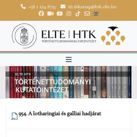
+36 1 224 6755
tti.titkarsag@htk.elte.hu
954. A lotharingiai és galliai hadjárat