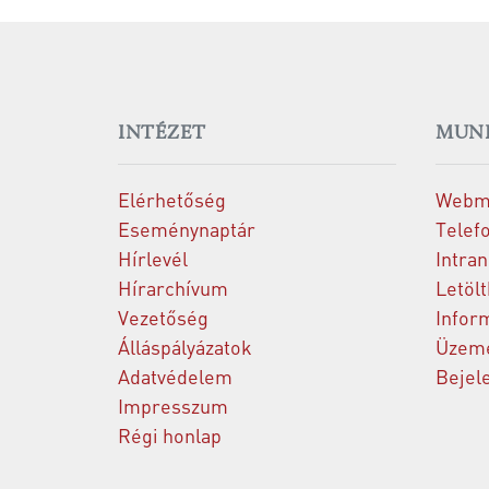
INTÉZET
MUN
Elérhetőség
Webm
Eseménynaptár
Telef
Hírlevél
Intran
Hírarchívum
Letöl
Vezetőség
Infor
Álláspályázatok
Üzeme
Adatvédelem
Bejel
Impresszum
Régi honlap