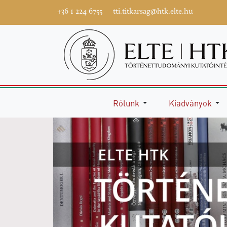
+36 1 224 6755
tti.titkarsag@htk.elte.hu
Rólunk
Kiadványok