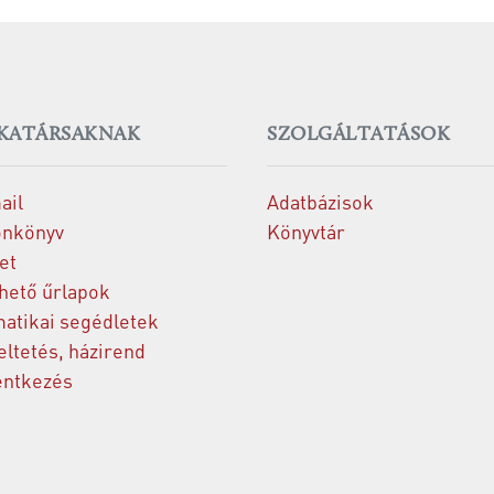
KATÁRSAKNAK
SZOLGÁLTATÁSOK
ail
Adatbázisok
onkönyv
Könyvtár
et
thető űrlapok
matikai segédletek
ltetés, házirend
entkezés