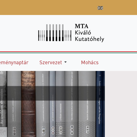
eménynaptár
Szervezet
Mohács