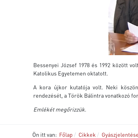
Bessenyei József 1978 és 1992 között vol
Katolikus Egyetemen oktatott.
A kora újkor kutatója volt. Neki köszö
rendezését, a Török Bálintra vonatkozó fo
Emlékét megőrizzük.
Ön itt van:
Főlap
Cikkek
Gyászjelentés