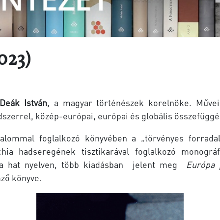
023)
Deák István
, a magyar történészek korelnöke. Művei
szerrel, közép-európai, európai és globális összefüggé
alommal foglalkozó könyvében a „törvényes forrad
hia hadseregének tisztikarával foglalkozó monográf
óta hat nyelven, több kiadásban jelent meg
Európa 
mző könyve.