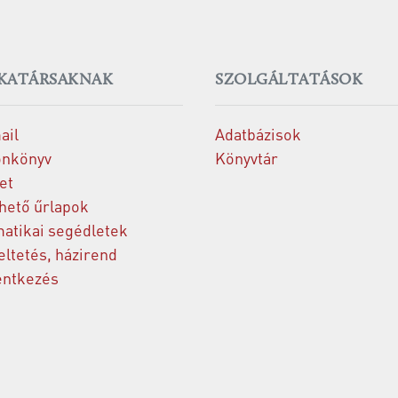
KATÁRSAKNAK
SZOLGÁLTATÁSOK
ail
Adatbázisok
onkönyv
Könyvtár
et
thető űrlapok
matikai segédletek
ltetés, házirend
entkezés