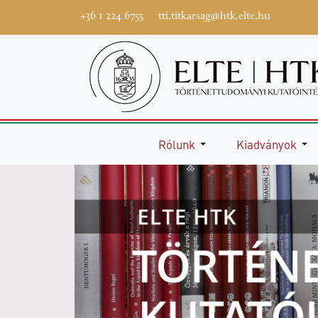
+36 1 224 6755
tti.titkarsag@htk.elte.hu
Rólunk
Kiadványok