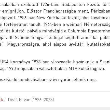
 családban született 1926-ban. Budapesten kezdte tö
y emigráljon. Először Franciaországba ment, Párizsba
ozott. 1956-ban New Yorkba költözött, ahol továbbra 
történelmet tanult. 1964-ben a weimari Németország ba
atói és kutatói pályája mindvégig a Columbia Egyetemhe
ja volt. Számos magyar kollégát segített amerikai publi
”, Magyarországra, ahol alapos levéltári kutatásokat 
z USA kormánya 1978-ban visszaadta hazánknak a Szen
g. 1990 májusában választották az MTA külső tagjává.
osz Kiadó gondozásában ez év nyarán jelenik meg.
ek
Deák István (1926–2023)