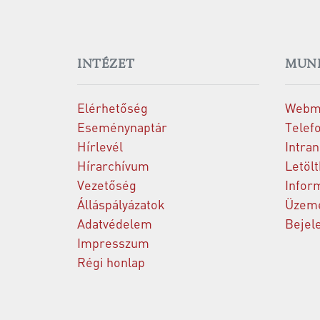
INTÉZET
MUN
Elérhetőség
Webm
Eseménynaptár
Telef
Hírlevél
Intran
Hírarchívum
Letöl
Vezetőség
Infor
Álláspályázatok
Üzeme
Adatvédelem
Bejel
Impresszum
Régi honlap