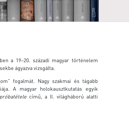
ben a 19–20. századi magyar történelem
sekbe ágyazva vizsgálta.
alom” fogalmát. Nagy szakmai és tágabb
iája. A magyar holokausztkutatás egyik
próbatétele
című, a II. világháború alatti