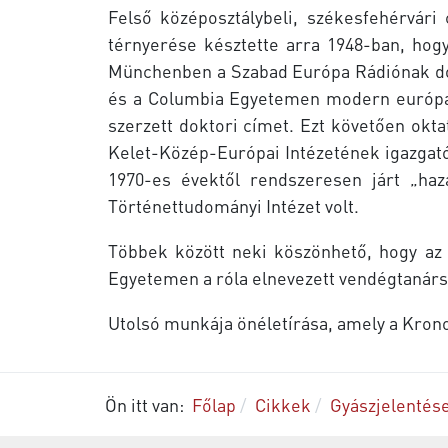
Felső középosztálybeli, székesfehérvári
térnyerése késztette arra 1948-ban, hog
Münchenben a Szabad Európa Rádiónak dolg
és a Columbia Egyetemen modern európai 
szerzett doktori címet. Ezt követően okt
Kelet-Közép-Európai Intézetének igazgató
1970-es évektől rendszeresen járt „haza
Történettudományi Intézet volt.
Többek között neki köszönhető, hogy a
Egyetemen a róla elnevezett vendégtanársá
Utolsó munkája önéletírása, amely a Kron
Ön itt van:
Főlap
Cikkek
Gyászjelentés