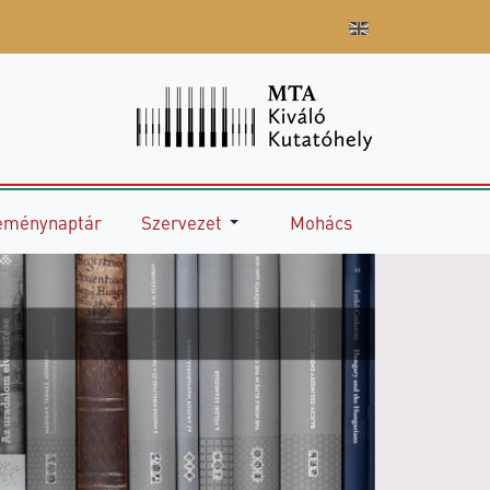
eménynaptár
Szervezet
Mohács