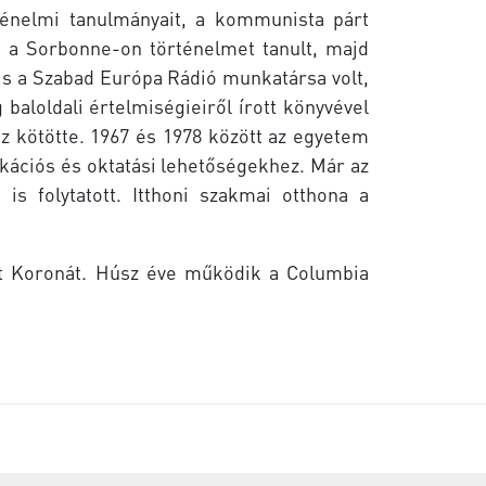
rténelmi tanulmányait, a kommunista párt
n a Sorbonne-on történelmet tanult, majd
is a Szabad Európa Rádió munkatársa volt,
loldali értelmiségieiről írott könyvével
z kötötte. 1967 és 1978 között az egyetem
kációs és oktatási lehetőségekhez. Már az
is folytatott. Itthoni szakmai otthona a
t Koronát. Húsz éve működik a Columbia