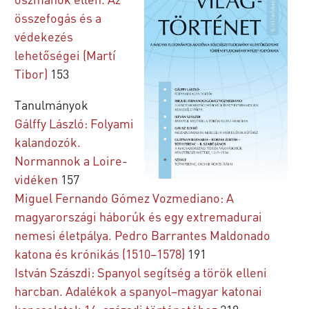
összefogás és a
védekezés
lehetőségei (Martí
Tibor)
153
Tanulmányok
Gálffy László: Folyami
kalandozók.
Normannok a Loire-
vidéken
157
Miguel Fernando Gómez Vozmediano: A
magyarországi háborúk és egy extremadurai
nemesi életpálya. Pedro Barrantes Maldonado
katona és krónikás (1510–1578)
191
István Szászdi: Spanyol segítség a török elleni
harcban. Adalékok a spanyol–magyar katonai