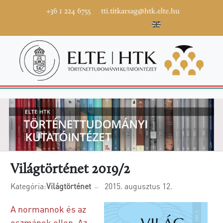
+36 1 224 6755
tti.titkarsag@htk.elte.hu
Világtörténet 2019/2
Kategória:
Világtörténet
2015. augusztus 12.
A normannok és az
oszmánok ellen. Az