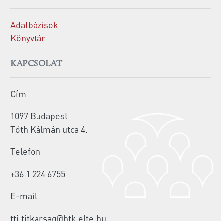
Adatbázisok
Könyvtár
KAPCSOLAT
Cím
1097 Budapest
Tóth Kálmán utca 4.
Telefon
+36 1 224 6755
E-mail
tti.titkarsag@htk.elte.hu