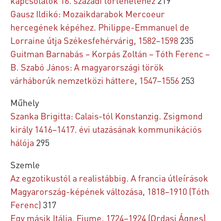
kapcsolatok 16. századi történetéhez
219
Gausz Ildikó: Mozaikdarabok Mercoeur
hercegének képéhez. Philippe-Emmanuel de
Lorraine útja Székesfehérvárig, 1582–1598
235
Guitman Barnabás – Korpás Zoltán – Tóth Ferenc –
B. Szabó János: A magyarországi török
várháborúk nemzetközi háttere, 1547–1556
253
Műhely
Szanka Brigitta: Calais-tól Konstanzig. Zsigmond
király 1416–1417. évi utazásának kommunikációs
hálója
295
Szemle
Az egzotikustól a realistábbig. A francia útleírások
Magyarország-képének változása, 1818–1910 (Tóth
Ferenc)
317
Egy másik Itália. Fiume, 1724–1924 (Ordasi Ágnes)