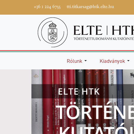
+36 1 224 6755
tti.titkarsag@htk.elte.hu
Rólunk
Kiadványok