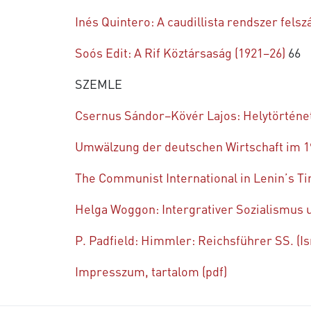
Inés Quintero: A caudillista rendszer fel
Soós Edit: A Rif Köztársaság (1921–26)
66
SZEMLE
Csernus Sándor–Kövér Lajos: Helytörténet
Umwälzung der deutschen Wirtschaft im 19.
The Communist International in Lenin’s Ti
Helga Woggon: Intergrativer Sozialismus u
P. Padfield: Himmler: Reichsführer SS. (Is
Impresszum, tartalom (pdf)