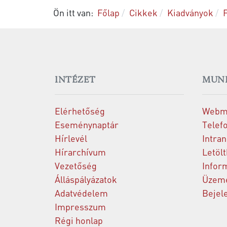
Ön itt van:
Főlap
Cikkek
Kiadványok
INTÉZET
MUN
Elérhetőség
Webm
Eseménynaptár
Telef
Hírlevél
Intran
Hírarchívum
Letöl
Vezetőség
Infor
Álláspályázatok
Üzeme
Adatvédelem
Bejel
Impresszum
Régi honlap