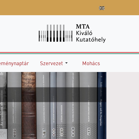
eménynaptár
Szervezet
Mohács