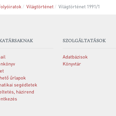
Folyóiratok
Világtörténet
Világtörténet 1991/1
KATÁRSAKNAK
SZOLGÁLTATÁSOK
ail
Adatbázisok
onkönyv
Könyvtár
et
thető űrlapok
matikai segédletek
ltetés, házirend
entkezés