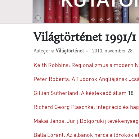
Világtörténet 1991/1
Kategória:
Világtörténet
2013. november 28.
Keith Robbins: Regionalizmus a modern Na
Peter Roberts: A Tudorok Angliájának „csá
Gillian Sutherland: A késlekedő állam
18
Richard Georg Plaschka: Integráció és h
Makai János: Jurij Dolgorukij tevékenys
Balla Lóránt: Az albánok harca a törökök e