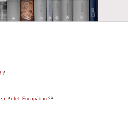
3
9
özép-Kelet-Európában
29