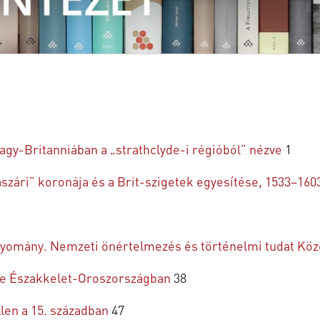
gy-Britanniában a „strathclyde-i régióból” nézve
1
szári” koronája és a Brit-szigetek egyesítése, 1533–160
agyomány. Nemzeti önértelmezés és történelmi tudat K
ége Északkelet-Oroszországban
38
llen a 15. században
47