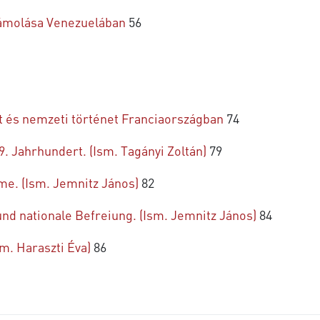
számolása Venezuelában
56
 és nemzeti történet Franciaországban
74
 Jahrhundert. (Ism. Tagányi Zoltán)
79
me. (Ism. Jemnitz János)
82
nd nationale Befreiung. (Ism. Jemnitz János)
84
m. Haraszti Éva)
86