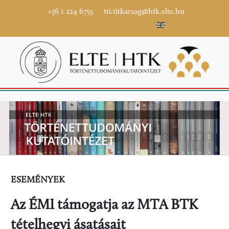
+36 1 224 6755
tti.titkarsag@htk.elte.hu
ESEMÉNYEK
Az ÉMI támogatja az MTA BTK
tételhegyi ásatásait