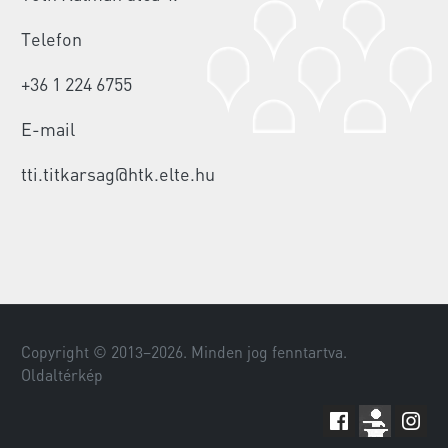
Telefon
+36 1 224 6755
E-mail
tti.titkarsag@htk.elte.hu
Copyright © 2013–
2026
. Minden jog fenntartva.
Oldaltérkép