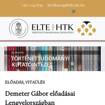
+36 1 224 6755
tti.titkarsag@htk.elte.hu
ELŐADÁS, VITAÜLÉS
Demeter Gábor előadásai
Lengyelországban