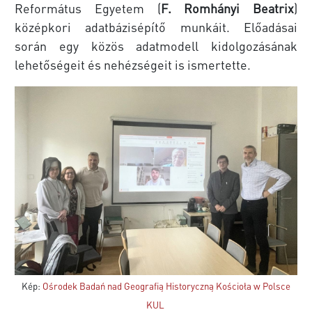
Református Egyetem (
F. Romhányi Beatrix
)
középkori adatbázisépítő munkáit. Előadásai
során egy közös adatmodell kidolgozásának
lehetőségeit és nehézségeit is ismertette.
Kép:
Ośrodek Badań nad Geografią Historyczną Kościoła w Polsce
KUL