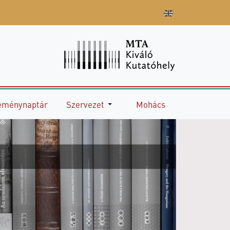
eménynaptár
Szervezet
Mohács