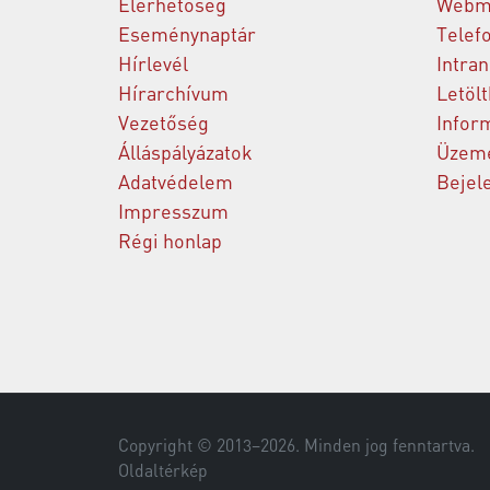
Elérhetőség
Webm
Eseménynaptár
Telef
Hírlevél
Intran
Hírarchívum
Letöl
Vezetőség
Infor
Álláspályázatok
Üzeme
Adatvédelem
Bejel
Impresszum
Régi honlap
Copyright © 2013–
2026
. Minden jog fenntartva.
Oldaltérkép