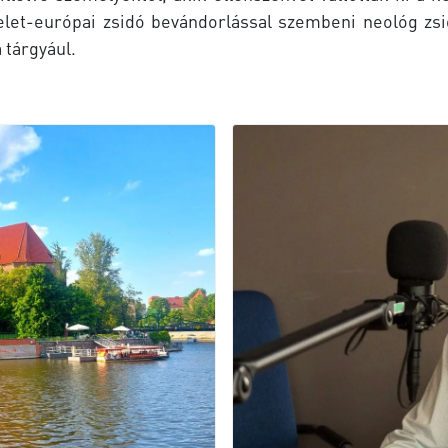
elet-európai zsidó bevándorlással szembeni neológ zsi
 tárgyául.