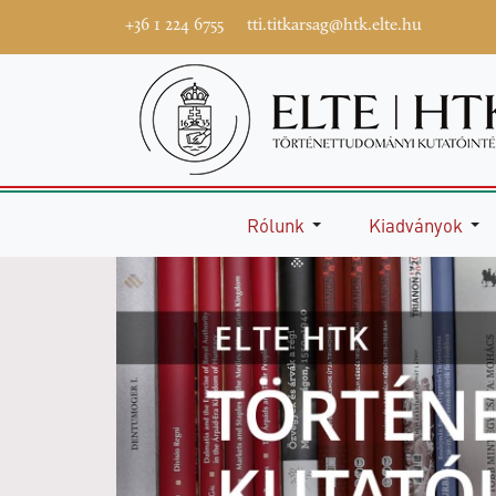
+36 1 224 6755
tti.titkarsag@htk.elte.hu
Rólunk
Kiadványok