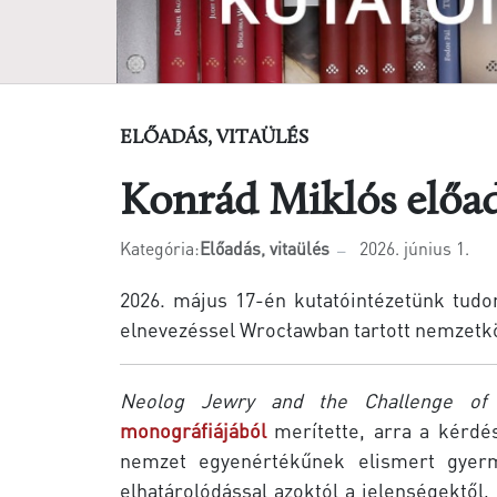
ELŐADÁS, VITAÜLÉS
Konrád Miklós előa
Kategória:
Előadás, vitaülés
2026. június 1.
2026. május 17-én kutatóintézetünk tu
elnevezéssel Wrocławban tartott nemzetkö
Neolog Jewry and the Challenge of G
monográfiájából
merítette, arra a kérdé
nemzet egyenértékűnek elismert gyerme
elhatárolódással azoktól a jelenségektől, 