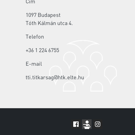
Cím
1097 Budapest
Tóth Kálmán utca 4.
Telefon
+36 1 224 6755
E-mail
tti.titkarsag@htk.elte.hu