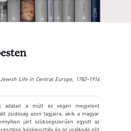
esten
Jewish Life in Central Europe, 1782–1914
 adatait a múlt év végén megjelent
ált zsidóság azon tagjaira, akik a magyar
ennyiben járt szükségszerűen együtt az
keresztény középosztály és az uralkodó elit