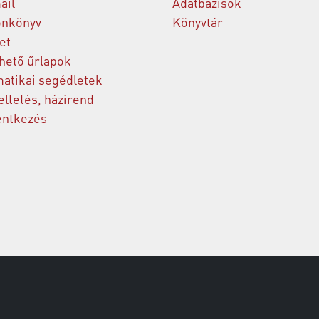
ail
Adatbázisok
onkönyv
Könyvtár
et
thető űrlapok
matikai segédletek
ltetés, házirend
entkezés