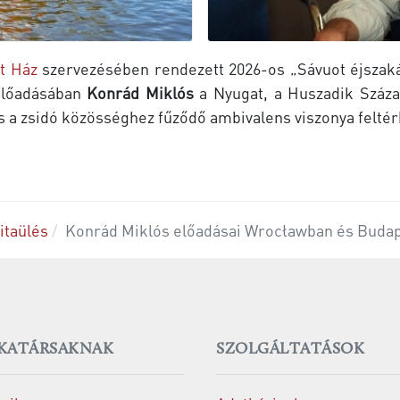
t Ház
szervezésében rendezett 2026-os „Sávuot éjsza
előadásában
Konrád Miklós
a Nyugat, a Huszadik Század,
s a zsidó közösséghez fűződő ambivalens viszonya feltér
itaülés
Konrád Miklós előadásai Wrocławban és Buda
KATÁRSAKNAK
SZOLGÁLTATÁSOK