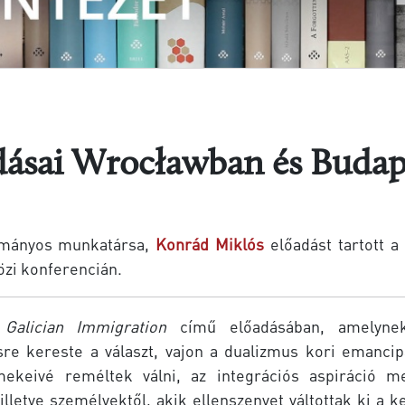
dásai Wrocławban és Budap
dományos munkatársa,
Konrád Miklós
előadást tartott a
zi konferencián.
alician Immigration
című előadásában, amelynek
sre kereste a választ, vajon a dualizmus kori emancip
keivé reméltek válni, az integrációs aspiráció m
illetve személyektől, akik ellenszenvet váltottak ki a 