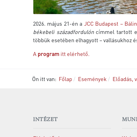
2026. május 21-én a
JCC Budapest – Bálin
békebeli századfordulón
címmel tartott 
többük esetében elhagyott – vallásukhoz é
A
program
itt elérhető.
Ön itt van:
Főlap
Események
Előadás, v
INTÉZET
MUN