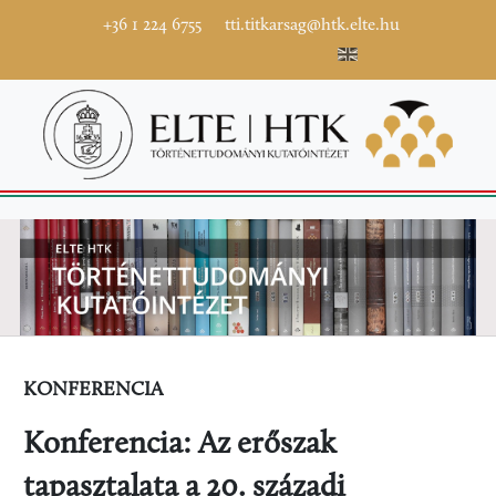
+36 1 224 6755
tti.titkarsag@htk.elte.hu
KONFERENCIA
Konferencia: Az erőszak
tapasztalata a 20. századi