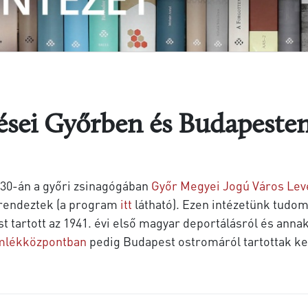
ései Győrben és Budapeste
 30-án a győri zsinagógában
Győr Megyei Jogú Város Lev
 rendeztek (a program
itt
látható). Ezen intézetünk tud
t tartott az 1941. évi első magyar deportálásról és ann
mlékközpontban
pedig Budapest ostromáról tartottak ker