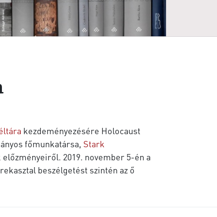
n
éltára
kezdeményezésére Holocaust
ományos főmunkatársa,
Stark
ak előzményeiről. 2019. november 5-én a
ekasztal beszélgetést szintén az ő