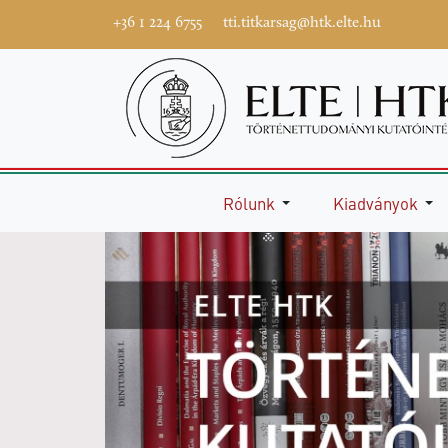
+36 1 224 6755
tti.titkarsag@htk.elte.hu
Rólunk
Kiadványok