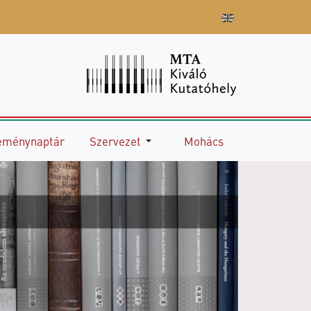
eménynaptár
Szervezet
Mohács