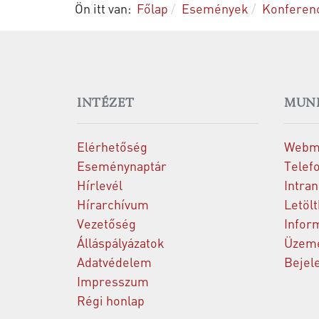
Ön itt van:
Főlap
Események
Konferen
INTÉZET
MUN
Elérhetőség
Webm
Eseménynaptár
Telef
Hírlevél
Intran
Hírarchívum
Letöl
Vezetőség
Infor
Álláspályázatok
Üzeme
Adatvédelem
Bejel
Impresszum
Régi honlap