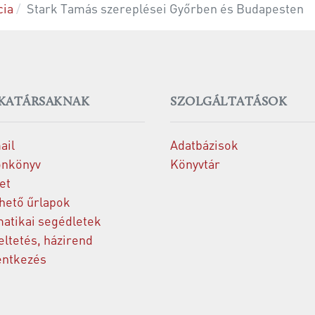
cia
Stark Tamás szereplései Győrben és Budapesten
KATÁRSAKNAK
SZOLGÁLTATÁSOK
ail
Adatbázisok
onkönyv
Könyvtár
et
thető űrlapok
matikai segédletek
ltetés, házirend
entkezés