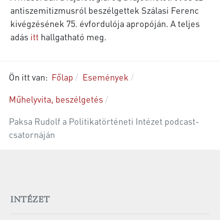
antiszemitizmusról beszélgettek Szálasi Ferenc
kivégzésének 75. évfordulója apropóján. A teljes
adás
itt
hallgatható meg.
Ön itt van:
Főlap
Események
Műhelyvita, beszélgetés
Paksa Rudolf a Politikatörténeti Intézet podcast-
csatornáján
INTÉZET