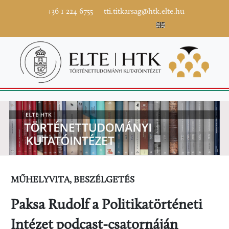
+36 1 224 6755
tti.titkarsag@htk.elte.hu
MŰHELYVITA, BESZÉLGETÉS
Paksa Rudolf a Politikatörténeti
Intézet podcast-csatornáján