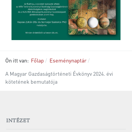
Ön itt van:
Főlap
Eseménynaptár
A Magyar Gazdaságtörténeti Évkönyv 2024. évi
kötetének bemutatója
INTÉZET