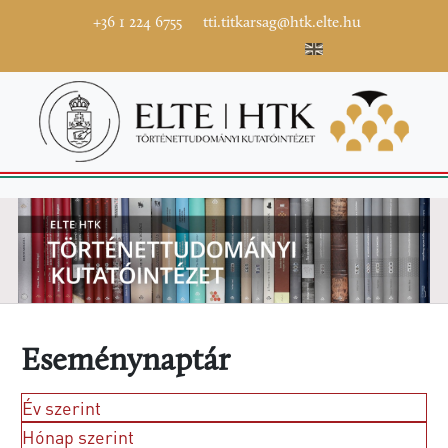
+36 1 224 6755
tti.titkarsag@htk.elte.hu
Eseménynaptár
Év szerint
Hónap szerint