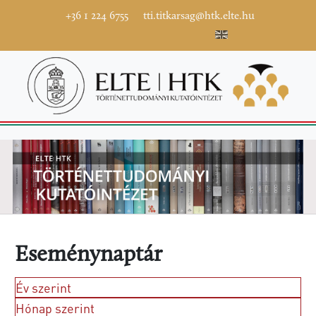
+36 1 224 6755
tti.titkarsag@htk.elte.hu
Eseménynaptár
Év szerint
Hónap szerint