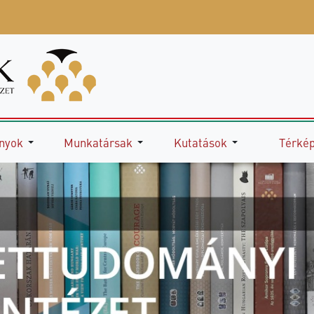
nyok
Munkatársak
Kutatások
Térké