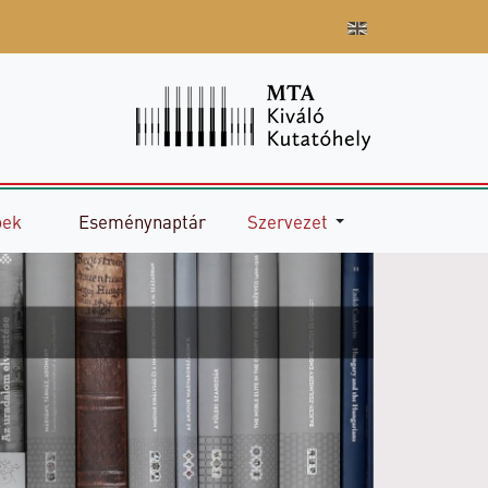
pek
Eseménynaptár
Szervezet