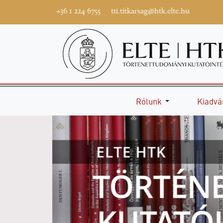
+36 1 224 6755
tti.titkarsag@htk.elte.hu
Rólunk
Kiadvá