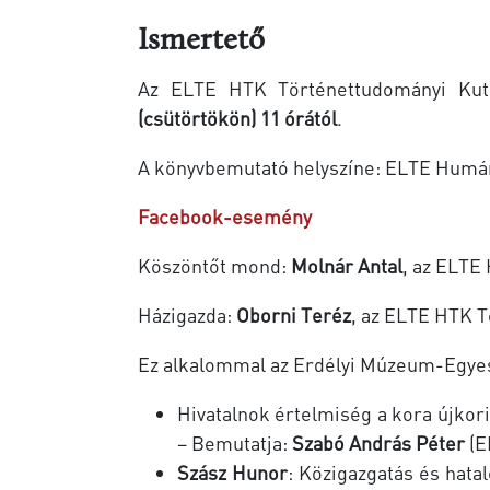
Ismertető
Az ELTE HTK Történettudományi Kut
(csütörtökön) 11 órától
.
A könyvbemutató helyszíne: ELTE Humán 
Facebook-esemény
Köszöntőt mond:
Molnár Antal
, az ELTE
Házigazda:
Oborni Teréz
, az ELTE HTK T
Ez alkalommal az Erdélyi Múzeum-Egyesü
Hivatalnok értelmiség a kora újkori
– Bemutatja:
Szabó András Péter
(E
Szász Hunor
: Közigazgatás és hat