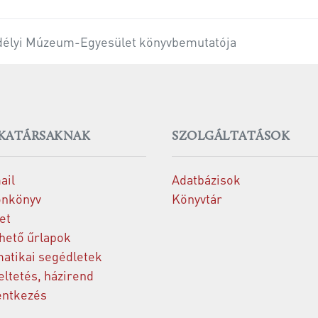
délyi Múzeum-Egyesület könyvbemutatója
KATÁRSAKNAK
SZOLGÁLTATÁSOK
ail
Adatbázisok
onkönyv
Könyvtár
et
thető űrlapok
matikai segédletek
ltetés, házirend
entkezés