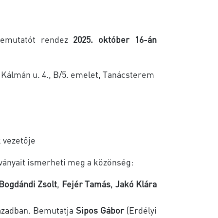
bemutatót rendez
2025. október 16-án
Kálmán u. 4., B/5. emelet, Tanácsterem
 vezetője
ványait ismerheti meg a közönség:
Bogdándi Zsolt
,
Fejér Tamás
,
Jakó Klára
zázadban. Bemutatja
Sipos Gábor
(Erdélyi