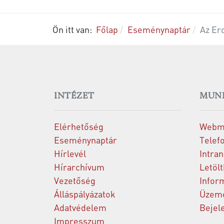
Ön itt van:
Főlap
Eseménynaptár
Az Er
INTÉZET
MUN
Elérhetőség
Webm
Eseménynaptár
Telef
Hírlevél
Intran
Hírarchívum
Letöl
Vezetőség
Infor
Álláspályázatok
Üzeme
Adatvédelem
Bejel
Impresszum