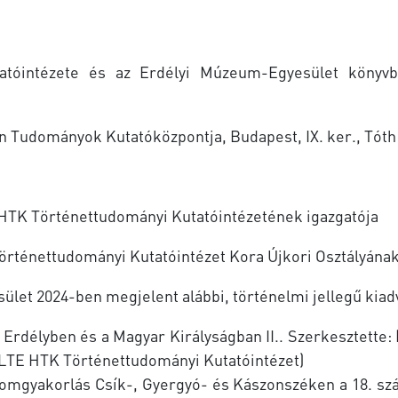
atóintézete és az Erdélyi Múzeum-Egyesület könyv
Tudományok Kutatóközpontja, Budapest, IX. ker., Tóth 
 HTK Történettudományi Kutatóintézetének igazgatója
örténettudományi Kutatóintézet Kora Újkori Osztályának
let 2024-ben megjelent alábbi, történelmi jellegű kiad
 Erdélyben és a Magyar Királyságban II.. Szerkesztette:
LTE HTK Történettudományi Kutatóintézet)
alomgyakorlás Csík-, Gyergyó- és Kászonszéken a 18. s