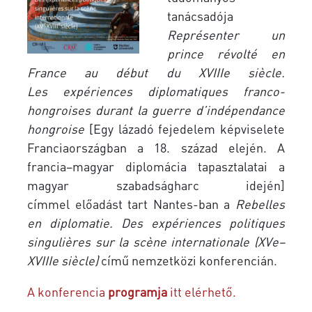
tanácsadója
Représenter un
prince révolté en
France au début du XVIIIe siècle.
Les
expériences
diplomatiques
franco-
hongroises
durant
la
guerre
d’indépendance
hongroise
[Egy lázadó fejedelem képviselete
Franciaországban a 18. század elején. A
francia–magyar diplomácia tapasztalatai a
magyar szabadságharc idején]
címmel
előadást tart Nantes-ban a
Rebelles
en diplomatie. Des expériences politiques
singulières sur la scène internationale (XVe–
XVIIIe siècle)
című nemzetközi konferencián.
A konferencia
programja
itt elérhető.