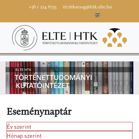
+36 1 224 6755
tti.titkarsag@htk.elte.hu
Eseménynaptár
Év szerint
Hónap szerint