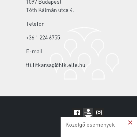
1097 Budapest
Tóth Kálmán utca 4.
Telefon
+36 1 224 6755
E-mail
tti.titkarsag@htk.elte.hu
×
Közelgő események