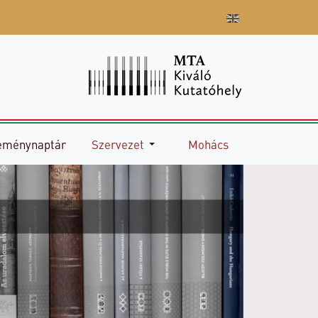
eménynaptár
Szervezet
Mohács