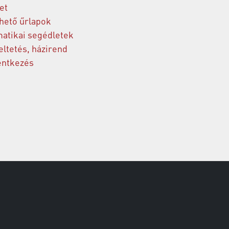
et
thető űrlapok
matikai segédletek
ltetés, házirend
entkezés