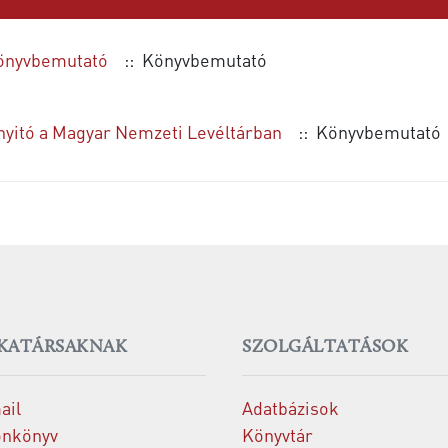
önyvbemutató
:: Könyvbemutató
nyitó a Magyar Nemzeti Levéltárban
:: Könyvbemutató
KATÁRSAKNAK
SZOLGÁLTATÁSOK
ail
Adatbázisok
onkönyv
Könyvtár