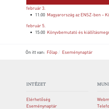
Következő hét
február 3.
11:00
Magyarország az ENSZ-ben – K
február 5.
15:00
Könyvbemutató és kiállításmeg
Ön itt van:
Főlap
Eseménynaptár
INTÉZET
MUN
Elérhetőség
Webm
Eseménynaptár
Telef