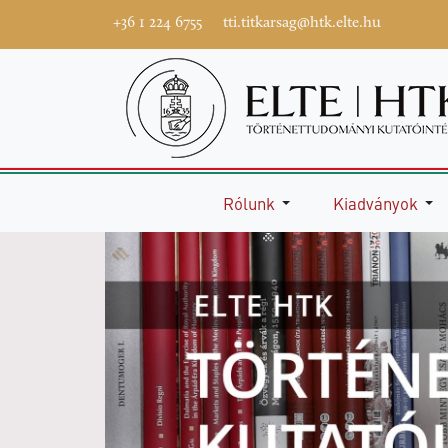
+36 1 224 6755
tti.titkarsag@htk.elte.hu
Rólunk
Kiadványok