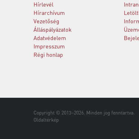
Hírlevél
Intran
Hírarchívum
Letöl
Vezetőség
Infor
Álláspályázatok
Üzeme
Adatvédelem
Bejel
Impresszum
Régi honlap
Copyright © 2013–
2026
. Minden jog fenntartva.
Oldaltérkép