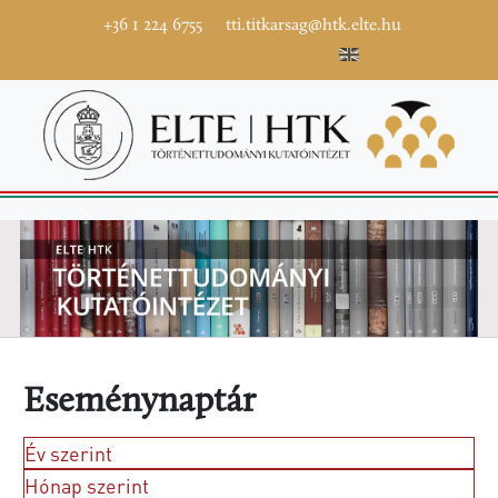
+36 1 224 6755
tti.titkarsag@htk.elte.hu
Eseménynaptár
Év szerint
Hónap szerint