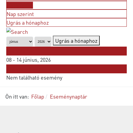
Hét szerint
Nap szerint
Ugrás a hónaphoz
Ugrás a hónaphoz
Korábbi hét
08 - 14 június, 2026
Következő hét
Nem található esemény
Ön itt van:
Főlap
Eseménynaptár