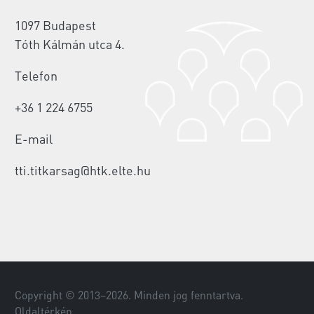
1097 Budapest
Tóth Kálmán utca 4.
Telefon
+36 1 224 6755
E-mail
tti.titkarsag@htk.elte.hu
Copyright © 2013–
2026
. Minden jog fenntartva.
Oldaltérkép