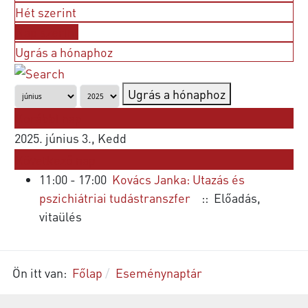
Hét szerint
Nap szerint
Ugrás a hónaphoz
Ugrás a hónaphoz
Korábbi nap
2025. június 3., Kedd
Következő nap
11:00 - 17:00
Kovács Janka: Utazás és
pszichiátriai tudástranszfer
:: Előadás,
vitaülés
Ön itt van:
Főlap
Eseménynaptár