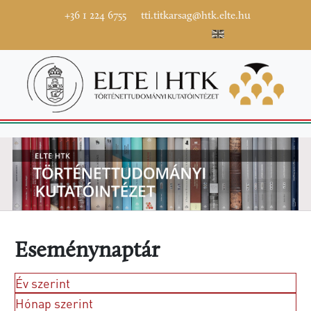
+36 1 224 6755
tti.titkarsag@htk.elte.hu
Eseménynaptár
Év szerint
Hónap szerint