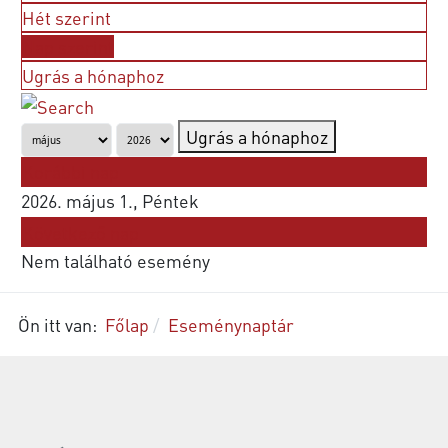
Hét szerint
Nap szerint
Ugrás a hónaphoz
Ugrás a hónaphoz
Korábbi nap
2026. május 1., Péntek
Következő nap
Nem található esemény
Ön itt van:
Főlap
Eseménynaptár