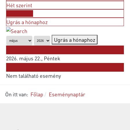
Hét szerint
Nap szerint
Ugrás a hónaphoz
Ugrás a hónaphoz
Korábbi nap
2026. május 22., Péntek
Következő nap
Nem található esemény
Ön itt van:
Főlap
Eseménynaptár