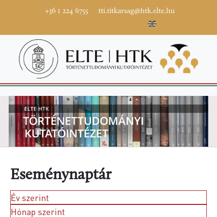
+36 1 224 6755
tti.titkarsag@htk.elte.hu
Eseménynaptár
Év szerint
Hónap szerint