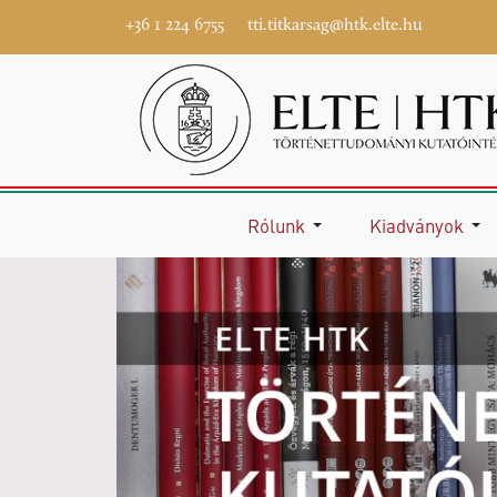
+36 1 224 6755
tti.titkarsag@htk.elte.hu
Rólunk
Kiadványok