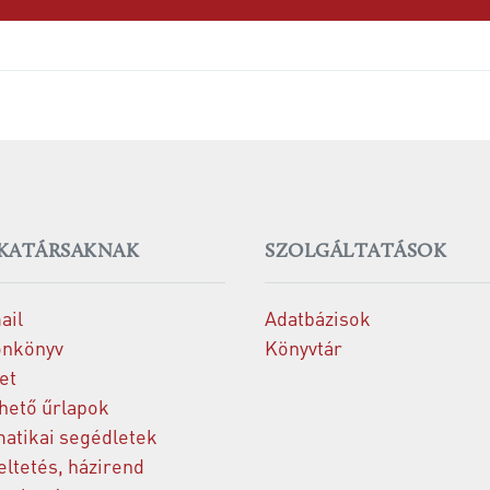
KATÁRSAKNAK
SZOLGÁLTATÁSOK
ail
Adatbázisok
onkönyv
Könyvtár
et
thető űrlapok
matikai segédletek
ltetés, házirend