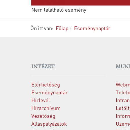
Következő nap
Nem található esemény
Ön itt van:
Főlap
Eseménynaptár
INTÉZET
MUN
Elérhetőség
Webm
Eseménynaptár
Telef
Hírlevél
Intran
Hírarchívum
Letöl
Vezetőség
Infor
Álláspályázatok
Üzeme