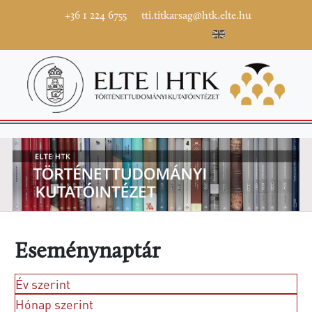
+36 1 224 6755
tti.titkarsag@htk.elte.hu
Eseménynaptár
Év szerint
Hónap szerint