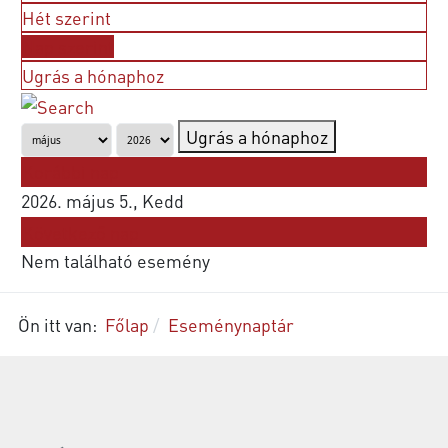
Hét szerint
Nap szerint
Ugrás a hónaphoz
Ugrás a hónaphoz
Korábbi nap
2026. május 5., Kedd
Következő nap
Nem található esemény
Ön itt van:
Főlap
Eseménynaptár