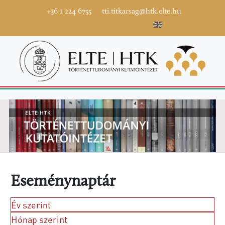
+36 1 224 6755
tti.titkarsag@htk.elte.hu
Eseménynaptár
Év szerint
Hónap szerint