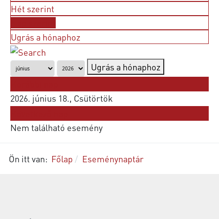
Hét szerint
Nap szerint
Ugrás a hónaphoz
Ugrás a hónaphoz
Korábbi nap
2026. június 18., Csütörtök
Következő nap
Nem található esemény
Ön itt van:
Főlap
Eseménynaptár