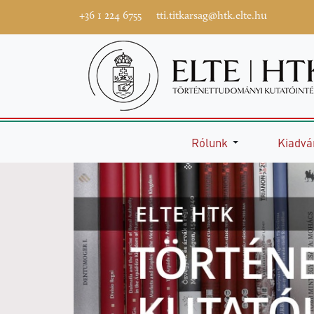
+36 1 224 6755
tti.titkarsag@htk.elte.hu
Rólunk
Kiadvá