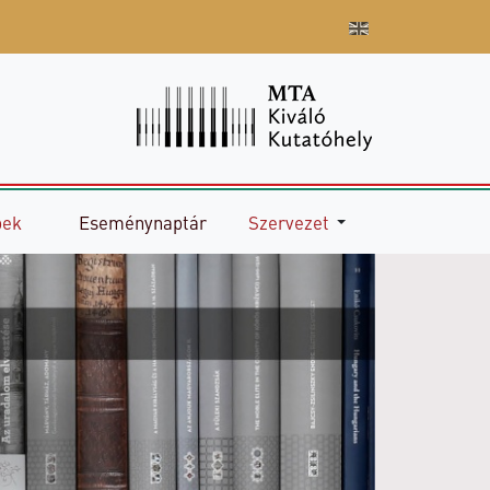
pek
Eseménynaptár
Szervezet