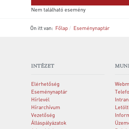
Következő nap
Nem található esemény
Ön itt van:
Főlap
Eseménynaptár
INTÉZET
MUN
Elérhetőség
Webm
Eseménynaptár
Telef
Hírlevél
Intran
Hírarchívum
Letöl
Vezetőség
Infor
Álláspályázatok
Üzeme