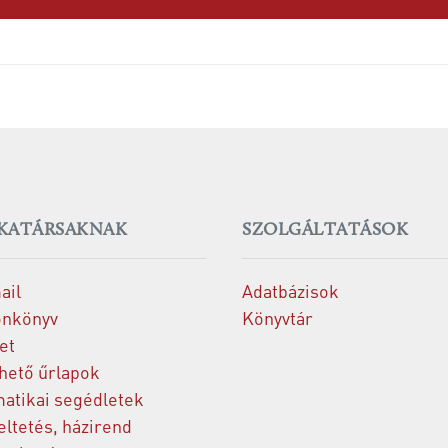
KATÁRSAKNAK
SZOLGÁLTATÁSOK
ail
Adatbázisok
onkönyv
Könyvtár
et
thető űrlapok
matikai segédletek
ltetés, házirend