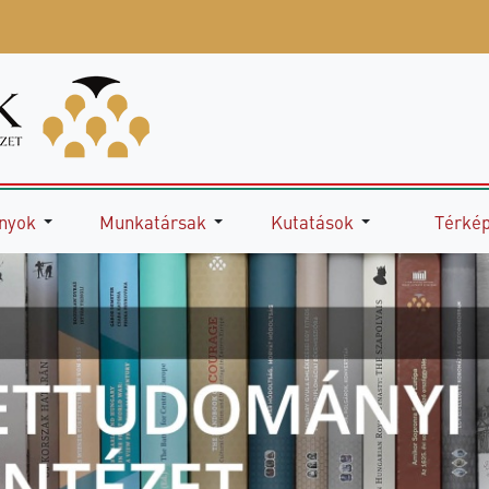
nyok
Munkatársak
Kutatások
Térké