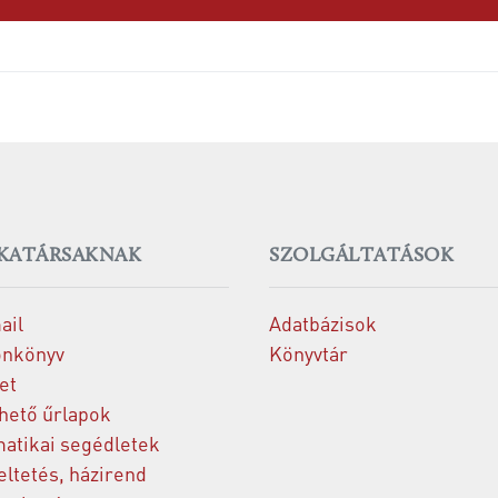
KATÁRSAKNAK
SZOLGÁLTATÁSOK
ail
Adatbázisok
onkönyv
Könyvtár
et
thető űrlapok
matikai segédletek
ltetés, házirend