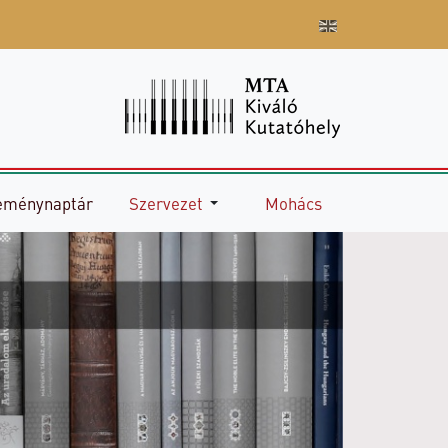
eménynaptár
Szervezet
Mohács