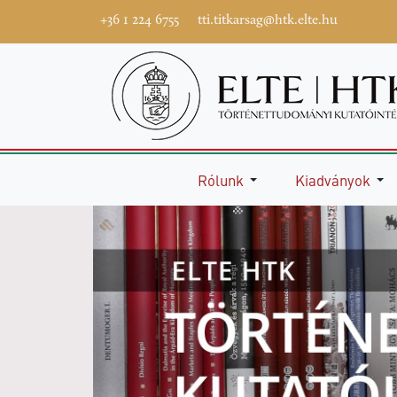
+36 1 224 6755
tti.titkarsag@htk.elte.hu
Rólunk
Kiadványok