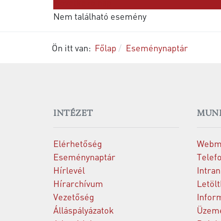
Következő nap
Nem található esemény
Ön itt van:
Főlap
Eseménynaptár
INTÉZET
MUN
Elérhetőség
Webm
Eseménynaptár
Telef
Hírlevél
Intran
Hírarchívum
Letöl
Vezetőség
Infor
Álláspályázatok
Üzeme