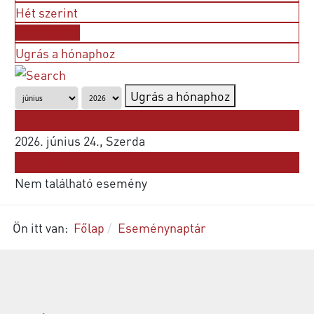
Hét szerint
Nap szerint
Ugrás a hónaphoz
Ugrás a hónaphoz
Korábbi nap
2026. június 24., Szerda
Következő nap
Nem található esemény
Ön itt van:
Főlap
Eseménynaptár