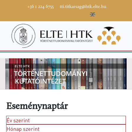
+36 1 224 6755
tti.titkarsag@htk.elte.hu
Eseménynaptár
Év szerint
Hónap szerint