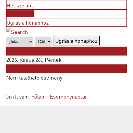
Hét szerint
Nap szerint
Ugrás a hónaphoz
Ugrás a hónaphoz
Korábbi nap
2026. június 26., Péntek
Következő nap
Nem található esemény
Ön itt van:
Főlap
Eseménynaptár