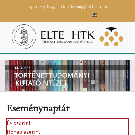
+36 1 224 6755
tti.titkarsag@htk.elte.hu
Eseménynaptár
Év szerint
Hónap szerint