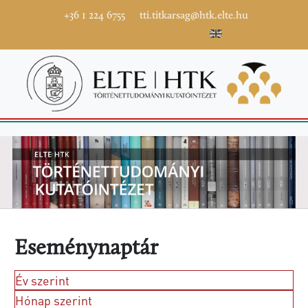
+36 1 224 6755
tti.titkarsag@htk.elte.hu
Eseménynaptár
Év szerint
Hónap szerint