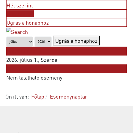
Hét szerint
Nap szerint
Ugrás a hónaphoz
Ugrás a hónaphoz
Korábbi nap
2026. július 1., Szerda
Következő nap
Nem található esemény
Ön itt van:
Főlap
Eseménynaptár